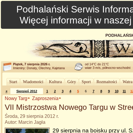
Podhalański Serwis Informa
Więcej informacji w nasze
PODHALAŃSK
Piątek, 7 sierpnia 2026 r.
od 14°C do 21°C
wiatr 3 m/s, północno-wschodni
Imieniny: Donaty, Olechny, Kajetana
Start
Wiadomości
Kultura
Góry
Sport
Rozmaitości
Watra
«
Sierpień 2012
1
2
3
4
5
6
7
8
9
10
11
1
Nowy Targ
Zaproszenia
VII Mistrzostwa Nowego Targu w Stree
Środa, 29 sierpnia 2012 r.
Autor: Marcin Jagła
29 sierpnia na boisku przy ul. S