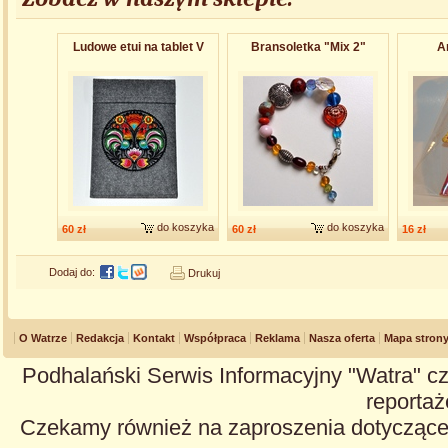
Ludowe etui na tablet V
Bransoletka "Mix 2"
An
do koszyka
do koszyka
60 zł
60 zł
16 zł
Dodaj do:
Drukuj
O Watrze
Redakcja
Kontakt
Współpraca
Reklama
Nasza oferta
Mapa stron
Podhalański Serwis Informacyjny "Watra" cz
reportaże
Czekamy również na zaproszenia dotyczące z