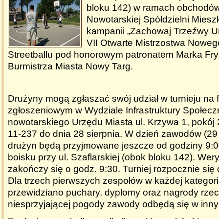
bloku 142) w ramach obchodów 
Nowotarskiej Spółdzielni Miesz
kampanii „Zachowaj Trzeźwy U
VII Otwarte Mistrzostwa Noweg
Streetballu pod honorowym patronatem Marka Fry
Burmistrza Miasta Nowy Targ.
Drużyny mogą zgłaszać swój udział w turnieju na 
zgłoszeniowym w Wydziale Infrastruktury Społeczn
nowotarskiego Urzędu Miasta ul. Krzywa 1, pokój 2
11-237 do dnia 28 sierpnia. W dzień zawodów (29 
drużyn będą przyjmowane jeszcze od godziny 9:0
boisku przy ul. Szaflarskiej (obok bloku 142). Wer
zakończy się o godz. 9:30. Turniej rozpocznie się 
Dla trzech pierwszych zespołów w każdej kategori
przewidziano puchary, dyplomy oraz nagrody rze
niesprzyjającej pogody zawody odbędą się w inny