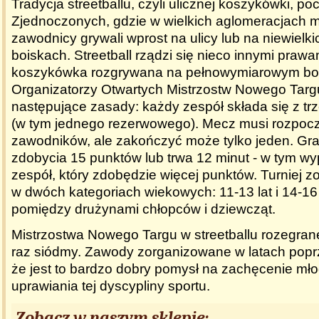
Tradycja streetballu, czyli ulicznej koszykówki, p
Zjednoczonych, gdzie w wielkich aglomeracjach m
zawodnicy grywali wprost na ulicy lub na niewielki
boiskach. Streetball rządzi się nieco innymi prawa
koszykówka rozgrywana na pełnowymiarowym bo
Organizatorzy Otwartych Mistrzostw Nowego Targu
następujące zasady: każdy zespół składa się z t
(w tym jednego rezerwowego). Mecz musi rozpoc
zawodników, ale zakończyć może tylko jeden. Gra
zdobycia 15 punktów lub trwa 12 minut - w tym 
zespół, który zdobędzie więcej punktów. Turniej z
w dwóch kategoriach wiekowych: 11-13 lat i 14-16
pomiędzy drużynami chłopców i dziewcząt.
Mistrzostwa Nowego Targu w streetballu rozegran
raz siódmy. Zawody zorganizowane w latach popr
że jest to bardzo dobry pomysł na zachęcenie mł
uprawiania tej dyscypliny sportu.
Zobacz w naszym sklepie: