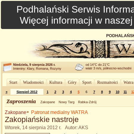
Podhalański Serwis Informa
Więcej informacji w nasze
PODHALAŃSK
Niedziela, 9 sierpnia 2026 r.
od 14°C do 21°C
wiatr 3 m/s, północno-wschodni
Imieniny: Klary, Romana, Rozyny
Start
Wiadomości
Kultura
Góry
Sport
Rozmaitości
Watra
«
Sierpień 2012
1
2
3
4
5
6
7
8
9
10
11
1
Zaproszenia
Zakopane
Nowy Targ
Rabka-Zdrój
Zakopane
Patronat medialny WATRA
Zakopiańskie nastroje
Wtorek, 14 sierpnia 2012 r. Autor: AKS