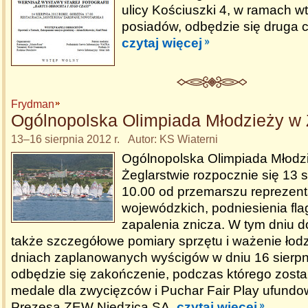
ulicy Kościuszki 4, w ramach 
posiadów, odbędzie się druga 
czytaj więcej
Frydman
Ogólnopolska Olimpiada Młodzieży w 
13–16 sierpnia 2012 r. Autor: KS Wiaterni
Ogólnopolska Olimpiada Młodz
Żeglarstwie rozpocznie się 13 s
10.00 od przemarszu reprezent
wojewódzkich, podniesienia flagi
zapalenia znicza. W tym dniu 
także szczegółowe pomiary sprzętu i ważenie łodz
dniach zaplanowanych wyścigów w dniu 16 sierpn
odbędzie się zakończenie, podczas którego zost
medale dla zwycięzców i Puchar Fair Play ufund
Prezesa ZEW Niedzica SA.
czytaj więcej