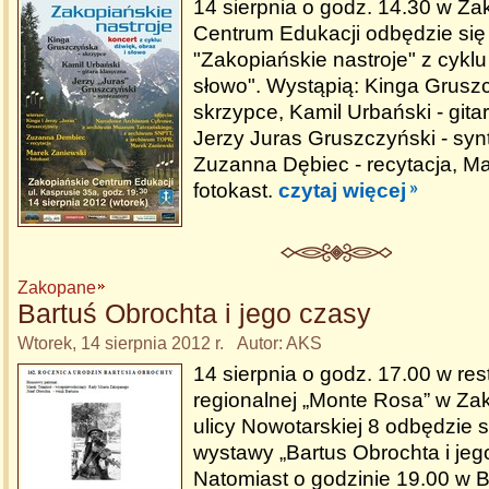
14 sierpnia o godz. 14.30 w Z
Centrum Edukacji odbędzie się
"Zakopiańskie nastroje" z cyklu
słowo". Wystąpią: Kinga Grusz
skrzypce, Kamil Urbański - gita
Jerzy Juras Gruszczyński - syn
Zuzanna Dębiec - recytacja, Ma
fotokast.
czytaj więcej
Zakopane
Bartuś Obrochta i jego czasy
Wtorek, 14 sierpnia 2012 r. Autor: AKS
14 sierpnia o godz. 17.00 w res
regionalnej „Monte Rosa” w Z
ulicy Nowotarskiej 8 odbędzie 
wystawy „Bartus Obrochta i jeg
Natomiast o godzinie 19.00 w Bi