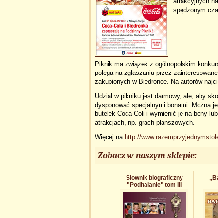
atrakcyjnych nag
spędzonym cz
Piknik ma związek z ogólnopolskim konkur
polega na zgłaszaniu przez zainteresowane
zakupionych w Biedronce. Na autorów najc
Udział w pikniku jest darmowy, ale, aby s
dysponować specjalnymi bonami. Można je 
butelek Coca-Coli i wymienić je na bony lu
atrakcjach, np. grach planszowych.
Więcej na
http://www.razemprzyjednymstole
Zobacz w naszym sklepie:
Słownik biograficzny
„Ba
"Podhalanie" tom III