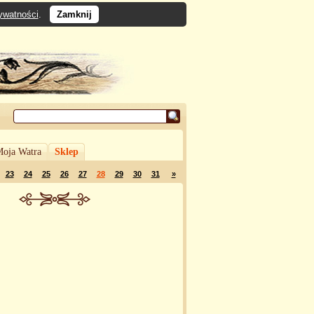
rywatności
.
Zamknij
oja Watra
Sklep
23
24
25
26
27
28
29
30
31
»