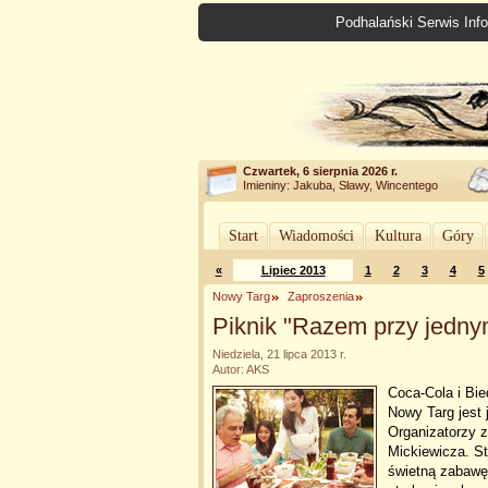
Podhalański Serwis Info
Czwartek, 6 sierpnia 2026 r.
Imieniny: Jakuba, Sławy, Wincentego
Start
Wiadomości
Kultura
Góry
«
Lipiec 2013
1
2
3
4
5
Nowy Targ
Zaproszenia
Piknik "Razem przy jedny
Niedziela, 21 lipca 2013 r.
Autor: AKS
Coca-Cola i Bie
Nowy Targ jest 
Organizatorzy z
Mickiewicza. St
świetną zabawę