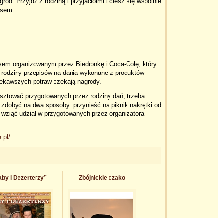
ród. Przyjdź z rodziną i przyjaciółmi i ciesz się wspólnie
asem.
sem organizowanym przez Biedronkę i Coca-Colę, który
 rodziny przepisów na dania wykonane z produktów
iekawszych potraw czekają nagrody.
kosztować przygotowanych przez rodziny dań, trzeba
zdobyć na dwa sposoby: przynieść na piknik nakrętki od
b wziąć udział w przygotowanych przez organizatora
.pl/
by i Dezerterzy”
Zbójnickie czako