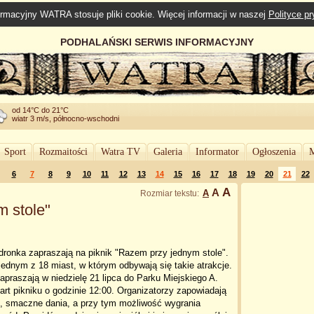
rmacyjny WATRA stosuje pliki cookie. Więcej informacji w naszej
Polityce p
PODHALAŃSKI SERWIS INFORMACYJNY
od 14°C do 21°C
wiatr 3 m/s, północno-wschodni
Sport
Rozmaitości
Watra TV
Galeria
Informator
Ogłoszenia
M
6
7
8
9
10
11
12
13
14
15
16
17
18
19
20
21
22
A
A
A
Rozmiar tekstu:
m stole"
dronka zapraszają na piknik "Razem przy jednym stole".
jednym z 18 miast, w którym odbywają się takie atrakcje.
apraszają w niedzielę 21 lipca do Parku Miejskiego A.
art pikniku o godzinie 12:00. Organizatorzy zapowiadają
, smaczne dania, a przy tym możliwość wygrania