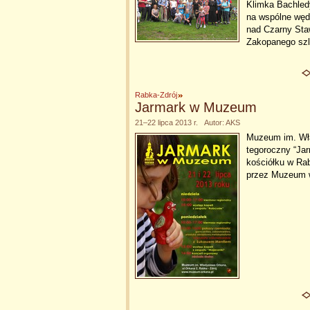
Klimka Bachled
na wspólne wędr
nad Czarny Sta
Zakopanego sz
Rabka-Zdrój
Jarmark w Muzeum
21–22 lipca 2013 r. Autor: AKS
Muzeum im. Wła
tegoroczny “Ja
kościółku w Rab
przez Muzeum w