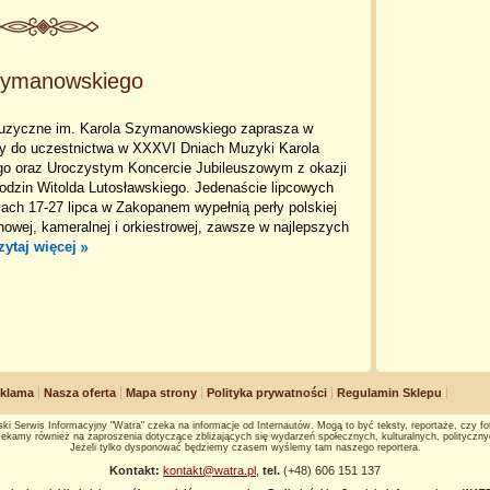
zymanowskiego
uzyczne im. Karola Szymanowskiego zaprasza w
ry do uczestnictwa w XXXVI Dniach Muzyki Karola
 oraz Uroczystym Koncercie Jubileuszowym z okazji
odzin Witolda Lutosławskiego. Jedenaście lipcowych
ach 17-27 lipca w Zakopanem wypełnią perły polskiej
nowej, kameralnej i orkiestrowej, zawsze w najlepszych
zytaj więcej
klama
Nasza oferta
Mapa strony
Polityka prywatności
Regulamin Sklepu
ki Serwis Informacyjny "Watra" czeka na informacje od Internautów. Mogą to być teksty, reportaże, czy fot
ekamy również na zaproszenia dotyczące zbliżających się wydarzeń społecznych, kulturalnych, polityczny
Jeżeli tylko dysponować będziemy czasem wyślemy tam naszego reportera.
Kontakt:
kontakt@watra.pl
,
tel.
(+48) 606 151 137