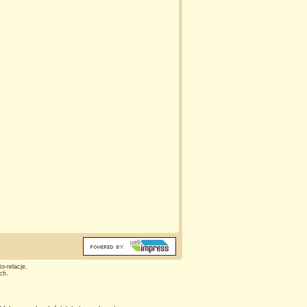
o-relacje.
ch.