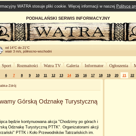
rmacyjny WATRA stosuje pliki cookie. Więcej informacji w naszej
Polityce p
PODHALAŃSKI SERWIS INFORMACYJNY
od 14°C do 21°C
wiatr 3 m/s, północno-wschodni
Sport
Rozmaitości
Watra TV
Galeria
Informator
Ogłoszenia
M
6
7
8
9
10
11
12
13
14
15
16
17
18
19
20
21
22
abka-Zdrój
ywamy Górską Odznakę Turystyczną
lipca będzie kontynuowana akcja "Chodzimy po górach i
ką Odznakę Turystyczną PTTK". Organizatorami akcji
trzański" PTTK i Koło Przewodników Tatrzańskich im.