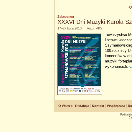
Zakopane
XXXVI Dni Muzyki Karola S
17–27 lipca 2013 r. Autor: AKS
Towarzystwo M
lipcowe wieczo
Szymanowskiego
100.rocznicy Ur
koncertów w dni
muzyki fortepia
wykonaniach.
c
O Watrze
Redakcja
Kontakt
Współpraca
Re
Podhalańs
Cz