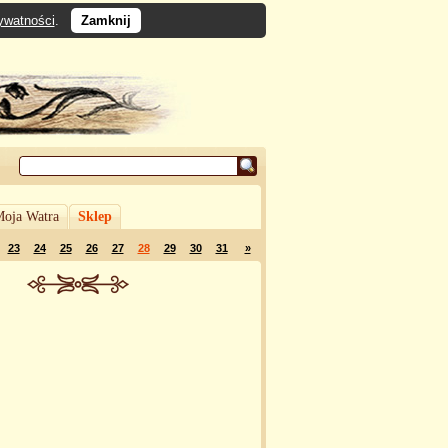
rywatności
.
Zamknij
oja Watra
Sklep
23
24
25
26
27
28
29
30
31
»