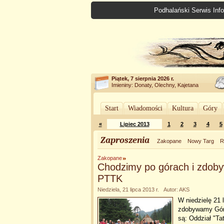
Podhalański Serwis Info
Piątek, 7 sierpnia 2026 r.
Imieniny: Donaty, Olechny, Kajetana
Start
Wiadomości
Kultura
Góry
«
Lipiec 2013
1
2
3
4
5
Zaproszenia
Zakopane
Nowy Targ
R
Zakopane
Chodzimy po górach i zdob
PTTK
Niedziela, 21 lipca 2013 r. Autor: AKS
W niedzielę 21 
zdobywamy Górs
są: Oddział "Ta