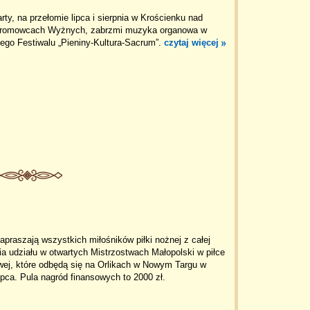
rty, na przełomie lipca i sierpnia w Krościenku nad
Sromowcach Wyżnych, zabrzmi muzyka organowa w
ego Festiwalu „Pieniny-Kultura-Sacrum”.
czytaj więcej
apraszają wszystkich miłośników piłki nożnej z całej
ia udziału w otwartych Mistrzostwach Małopolski w piłce
wej, które odbędą się na Orlikach w Nowym Targu w
lipca. Pula nagród finansowych to 2000 zł.