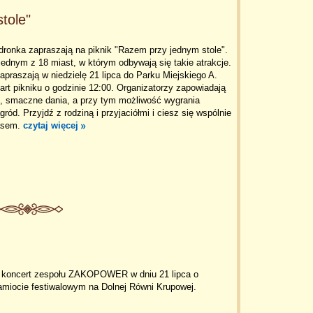
tole"
dronka zapraszają na piknik "Razem przy jednym stole".
jednym z 18 miast, w którym odbywają się takie atrakcje.
apraszają w niedzielę 21 lipca do Parku Miejskiego A.
art pikniku o godzinie 12:00. Organizatorzy zapowiadają
, smaczne dania, a przy tym możliwość wygrania
ród. Przyjdź z rodziną i przyjaciółmi i ciesz się wspólnie
asem.
czytaj więcej
 koncert zespołu ZAKOPOWER w dniu 21 lipca o
amiocie festiwalowym na Dolnej Równi Krupowej.