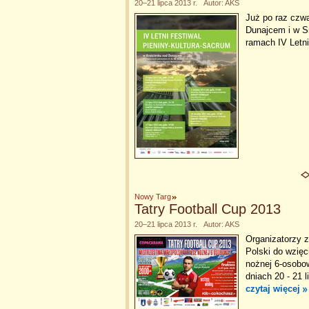
20–21 lipca 2013 r. Autor: AKS
Już po raz czwa
Dunajcem i w 
ramach IV Letni
Nowy Targ
Tatry Football Cup 2013
20–21 lipca 2013 r. Autor: AKS
Organizatorzy z
Polski do wzięc
nożnej 6-osobo
dniach 20 - 21 
czytaj więcej