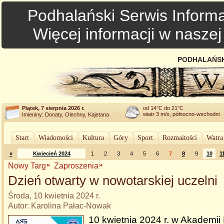
Podhalański Serwis Informa
Więcej informacji w nasze
PODHALAŃSK
Piątek, 7 sierpnia 2026 r.
od 14°C do 21°C
wiatr 3 m/s, północno-wschodni
Imieniny: Donaty, Olechny, Kajetana
Start
Wiadomości
Kultura
Góry
Sport
Rozmaitości
Watra
«
Kwiecień 2024
1
2
3
4
5
6
7
8
9
10
1
Nowy Targ
Zaproszenia
Dzień otwarty w nowotarskiej uczelni
Środa, 10 kwietnia 2024 r.
Autor: Karolina Pałac-Nowak
10 kwietnia 2024 r. w Akademii