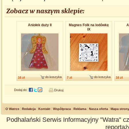
Zobacz w naszym sklepie:
Aniołek duży II
Magnes Folk na lodówkę
A
IX
do koszyka
do koszyka
16 zł
7 zł
16 zł
Dodaj do:
Drukuj
O Watrze
Redakcja
Kontakt
Współpraca
Reklama
Nasza oferta
Mapa stron
Podhalański Serwis Informacyjny "Watra" cz
reportaże