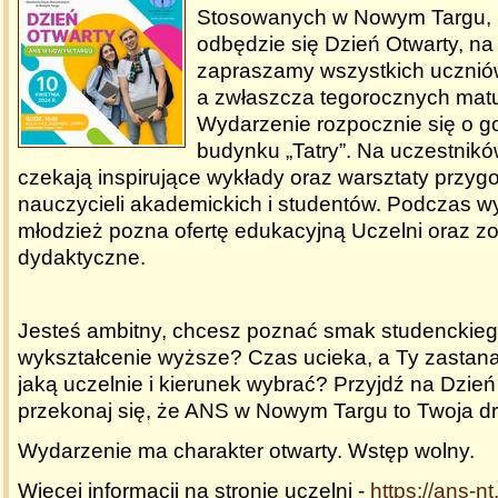
Stosowanych w Nowym Targu, 
odbędzie się Dzień Otwarty, na
zapraszamy wszystkich uczniów
a zwłaszcza tegorocznych mat
Wydarzenie rozpocznie się o g
budynku „Tatry”. Na uczestnik
czekają inspirujące wykłady oraz warsztaty przy
nauczycieli akademickich i studentów. Podczas w
młodzież pozna ofertę edukacyjną Uczelni oraz z
dydaktyczne.
Jesteś ambitny, chcesz poznać smak studenckieg
wykształcenie wyższe? Czas ucieka, a Ty zastana
jaką uczelnie i kierunek wybrać? Przyjdź na Dzień
przekonaj się, że ANS w Nowym Targu to Twoja d
Wydarzenie ma charakter otwarty. Wstęp wolny.
Więcej informacji na stronie uczelni -
https://ans-nt