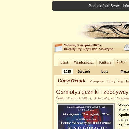
Podhalański Serwis Info
Sobota, 8 sierpnia 2026 r.
Imieniny: Izy, Rajmunda, Seweryna
Góry
Start
Wiadomości
Kultura
2015
Styczeń
Luty
Marz
Góry: Ornak
Zakopane
Nowy Targ
R
Ośmiotysięczniki i zdobywc
Środa, 12 sierpnia 2015 r. Autor: Wojciech Szatkow
Gospo
Muzeum
Spotk
rozpoc
na Orn