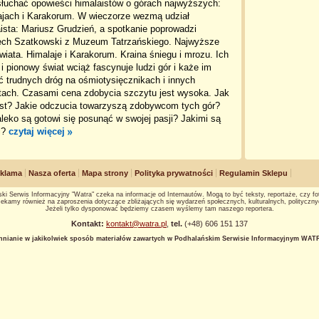
słuchać opowieści himalaistów o górach najwyższych:
ajach i Karakorum. W wieczorze wezmą udział
ista: Mariusz Grudzień, a spotkanie poprowadzi
ech Szatkowski z Muzeum Tatrzańskiego. Najwyższe
wiata. Himalaje i Karakorum. Kraina śniegu i mrozu. Ich
i pionowy świat wciąż fascynuje ludzi gór i każe im
 trudnych dróg na ośmiotysięcznikach i innych
tach. Czasami cena zdobycia szczytu jest wysoka. Jak
est? Jakie odczucia towarzyszą zdobywcom tych gór?
leko są gotowi się posunąć w swojej pasji? Jakimi są
i?
czytaj więcej
klama
Nasza oferta
Mapa strony
Polityka prywatności
Regulamin Sklepu
ki Serwis Informacyjny "Watra" czeka na informacje od Internautów. Mogą to być teksty, reportaże, czy fot
ekamy również na zaproszenia dotyczące zbliżających się wydarzeń społecznych, kulturalnych, polityczny
Jeżeli tylko dysponować będziemy czasem wyślemy tam naszego reportera.
Kontakt:
kontakt@watra.pl
,
tel.
(+48) 606 151 137
hnianie w jakikolwiek sposób materiałów zawartych w Podhalańskim Serwisie Informacyjnym WATRA