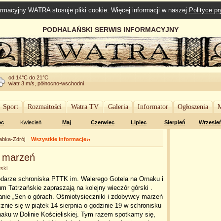
rmacyjny WATRA stosuje pliki cookie. Więcej informacji w naszej
Polityce p
PODHALAŃSKI SERWIS INFORMACYJNY
od 14°C do 21°C
wiatr 3 m/s, północno-wschodni
Sport
Rozmaitości
Watra TV
Galeria
Informator
Ogłoszenia
M
ec
Kwiecień
Maj
Czerwiec
Lipiec
Sierpień
Wrzesie
abka-Zdrój
Wszystkie informacje
y marzeń
ski
darze schroniska PTTK im. Walerego Gotela na Ornaku i
 Tatrzańskie zapraszają na kolejny wieczór górski .
anie „Sen o górach. Ośmiotysięczniki i zdobywcy marzeń
znie się w piątek 14 sierpnia o godzinie 19 w schronisku
aku w Dolinie Kościeliskiej. Tym razem spotkamy się,