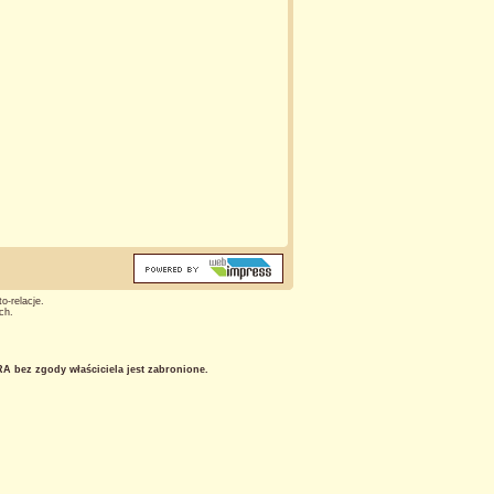
o-relacje.
ch.
 bez zgody właściciela jest zabronione.