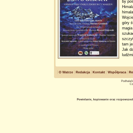
by po
Himal
himala
Wojci
góry ś
magia 
szukać
szczy
tam j
Jak da
ludźm
O Watrze
Redakcja
Kontakt
Współpraca
Re
Podhalańs
Cz
Powielanie, kopiowanie oraz rozpowszec