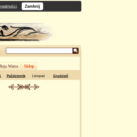
rywatności
.
Zamknij
oja Watra
Sklep
ń
Październik
Listopad
Grudzień