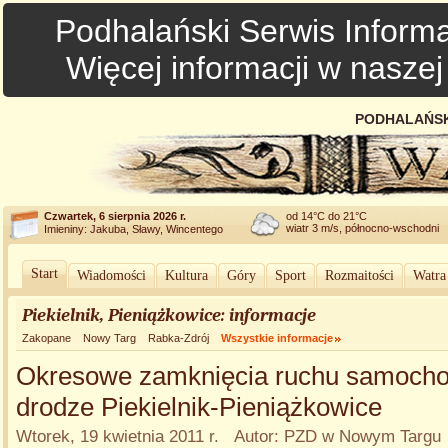
Podhalański Serwis Informa
Więcej informacji w nasze
PODHALAŃSK
Czwartek, 6 sierpnia 2026 r.
od 14°C do 21°C
wiatr 3 m/s, północno-wschodni
Imieniny: Jakuba, Sławy, Wincentego
Start
Wiadomości
Kultura
Góry
Sport
Rozmaitości
Watra
Piekielnik, Pieniążkowice: informacje
Zakopane
Nowy Targ
Rabka-Zdrój
Wszystkie informacje
Okresowe zamknięcia ruchu samoch
drodze Piekielnik-Pieniążkowice
Wtorek, 19 kwietnia 2011 r. Autor: PZD w Nowym Targu