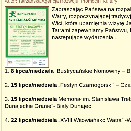
Autor: Tatrzańska Agencja Rozwoju, Promocji i Kultury
Zapraszając Państwa na rozpal
Watry, rozpoczynającej tradycyj
Wici, która upamiętnia wizytę J
Tatrami zapewniamy Państwu, k
następujące wydarzenia...
1.
8 lipca/niedziela
Bustrycańskie Nomowiny – B
2.
15 lipca/niedziela
„Festyn Czarnogórski” – Cz
3.
15 lipca/niedziela
Memoriał im. Stanisława Tre
Dunajeckie Granie”- Biały Dunajec
4.
22 lipca/niedziela
„XVIII Witowiańsko Watra” -