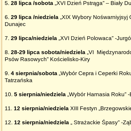
5.
28 lipca /sobota
„XVI Dzień Pstrąga” – Biały D
6.
29 lipca /niedziela
„XIX Wybory Nośwarniyjsyj G
Dunajec
7.
29 lipca/niedziela
„XVI Dzień Polowaca” -Jurg
8.
28-29 lipca sobota/niedziela
„VI Międzynaro
Psów Rasowych” Kościelisko-Kiry
9.
4 sierpnia/sobota
„Wybór Cepra i Ceperki Roku
Tatrzańska
10.
5 sierpnia/niedziela
„Wybór Harnasia Roku” -B
11.
12 sierpnia/niedziela
XIII Festyn „Brzegowskie
12.
12 sierpnia/niedziela
„ Strażackie Śpasy” -Zą