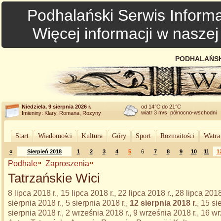
Podhalański Serwis Informa
Więcej informacji w nasze
PODHALAŃSK
Niedziela, 9 sierpnia 2026 r.
od 14°C do 21°C
wiatr 3 m/s, północno-wschodni
Imieniny: Klary, Romana, Rozyny
Start
Wiadomości
Kultura
Góry
Sport
Rozmaitości
Watra
«
Sierpień 2018
1
2
3
4
5
6
7
8
9
10
11
1
Podhale
Zaproszenia
Tatrzańskie Wici
8 lipca 2018 r., 15 lipca 2018 r., 22 lipca 2018 r., 28 lipca 2018 
sierpnia 2018 r., 5 sierpnia 2018 r.,
12 sierpnia 2018 r.
, 15 si
sierpnia 2018 r., 2 września 2018 r., 9 września 2018 r., 16 w