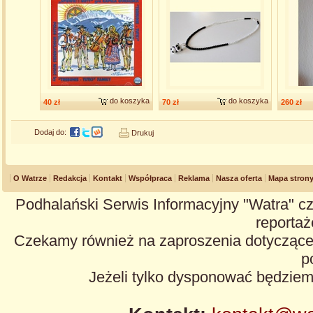
do koszyka
do koszyka
40 zł
70 zł
260 zł
Dodaj do:
Drukuj
O Watrze
Redakcja
Kontakt
Współpraca
Reklama
Nasza oferta
Mapa stron
Podhalański Serwis Informacyjny "Watra" cz
reportaże
Czekamy również na zaproszenia dotyczące z
p
Jeżeli tylko dysponować będzie