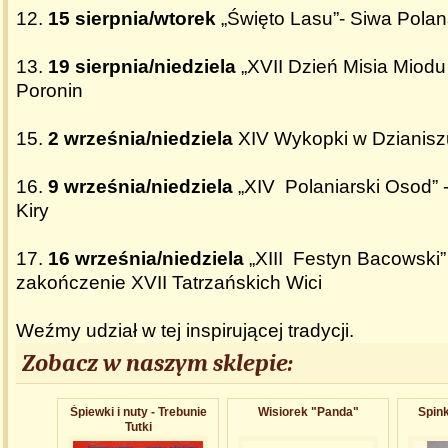
12.
15 sierpnia/wtorek
„Święto Lasu”- Siwa Pola
13.
19 sierpnia/niedziela
„XVII Dzień Misia Miodu 
Poronin
15.
2 września/niedziela
XIV Wykopki w Dzianisz
16.
9 września/niedziela
„XIV Polaniarski Osod” -
Kiry
17.
16 września/niedziela
„XIII Festyn Bacowski
zakończenie XVII Tatrzańskich Wici
Weźmy udział w tej inspirującej tradycji.
Zobacz w naszym sklepie:
Śpiewki i nuty - Trebunie
Wisiorek "Panda"
Spink
Tutki