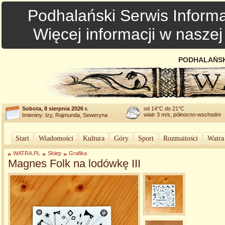
Podhalański Serwis Informa
Więcej informacji w nasze
PODHALAŃSK
Sobota, 8 sierpnia 2026 r.
od 14°C do 21°C
wiatr 3 m/s, północno-wschodni
Imieniny: Izy, Rajmunda, Seweryna
Start
Wiadomości
Kultura
Góry
Sport
Rozmaitości
Watra
WATRA.PL
Sklep
Grafika
Magnes Folk na lodówkę III