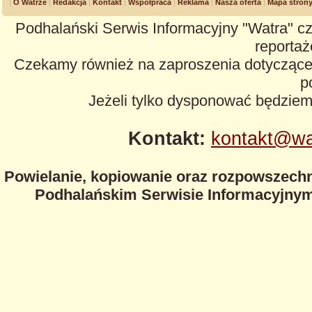
O Watrze
Redakcja
Kontakt
Współpraca
Reklama
Nasza oferta
Mapa stron
Podhalański Serwis Informacyjny "Watra" cz
reportaże
Czekamy również na zaproszenia dotyczące z
p
Jeżeli tylko dysponować będzie
Kontakt:
kontakt@wa
Powielanie, kopiowanie oraz rozpowszechn
Podhalańskim Serwisie Informacyjnym