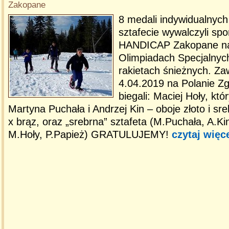
Zakopane
8 medali indywidualnych
sztafecie wywalczyli sp
HANDICAP Zakopane na
Olimpiadach Specjalnyc
rakietach śnieżnych. Za
4.04.2019 na Polanie Zg
biegali: Maciej Hoły, któ
Martyna Puchała i Andrzej Kin – oboje złoto i sre
x brąz, oraz „srebrna” sztafeta (M.Puchała, A.Ki
M.Hoły, P.Papież) GRATULUJEMY!
czytaj więc