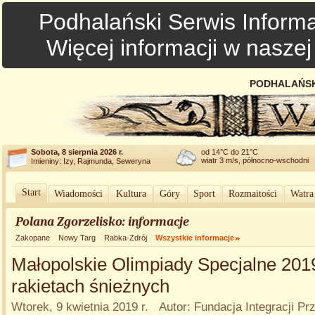
Podhalański Serwis Informa
Więcej informacji w nasze
PODHALAŃSK
Sobota, 8 sierpnia 2026 r.
od 14°C do 21°C
wiatr 3 m/s, północno-wschodni
Imieniny: Izy, Rajmunda, Seweryna
Start
Wiadomości
Kultura
Góry
Sport
Rozmaitości
Watra
Polana Zgorzelisko: informacje
Zakopane
Nowy Targ
Rabka-Zdrój
Wszystkie informacje
Małopolskie Olimpiady Specjalne 201
rakietach śnieżnych
Wtorek, 9 kwietnia 2019 r. Autor: Fundacja Integracji 