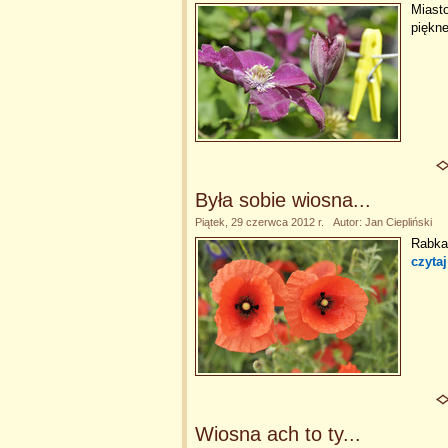
Miasto
piękne
Była sobie wiosna...
Piątek, 29 czerwca 2012 r. Autor: Jan Ciepliński
Rabka-
czytaj
Wiosna ach to ty...