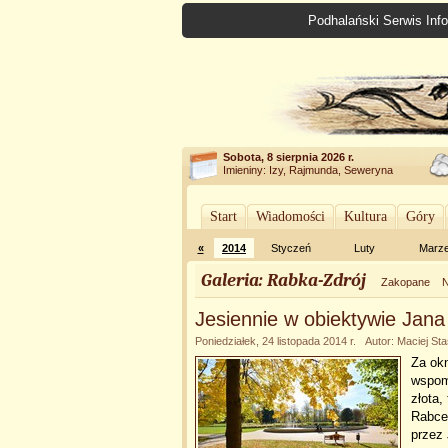
Podhalański Serwis Info
Sobota, 8 sierpnia 2026 r.
Imieniny: Izy, Rajmunda, Seweryna
Start
Wiadomości
Kultura
Góry
«
2014
Styczeń
Luty
Marz
Galeria: Rabka-Zdrój
Zakopane
N
Jesiennie w obiektywie Jana
Poniedziałek, 24 listopada 2014 r. Autor: Maciej Sta
Za okn
wspomi
złota,
Rabce-
przez