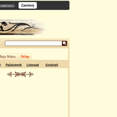
rywatności
.
Zamknij
oja Watra
Sklep
ń
Październik
Listopad
Grudzień