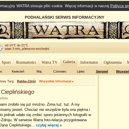
rmacyjny WATRA stosuje pliki cookie. Więcej informacji w naszej
Polityce p
PODHALAŃSKI SERWIS INFORMACYJNY
od 14°C do 21°C
wiatr 3 m/s, północno-wschodni
Galeria
Sport
Rozmaitości
Watra TV
Informator
Ogłoszenia
M
ec
Kwiecień
Maj
Czerwiec
Lipiec
Sierpień
Wrzesie
owy Targ
Rabka-Zdrój
Wszystkie informacje
 Cieplińskiego
siński
ami zrobiło się już mroźno. Zima tuż, tuż. A my
namy jesień. Chociaż nie wszędzie była ona piękna i
 to jednak udało się zrobić sporo jesiennych fotografii w
Zdroju. W serwisie Watra foto-relacja przygotowana
 Jana Cieplińskiego…
czytaj więcej