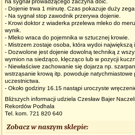
na sygnał prowadzącego zaczyna doić.
- Dojenie trwa 1 minutę. Czas pokazuje duży zega
- Na sygnał stop zawodnik przerywa dojenie.
- Krowi doktor z wiaderka przelewa mleko do menzu
wynik.
- Mleko wraca do pojemnika w sztucznej krowie.
- Mistrzem zostaje osoba, która wydoi największą 
- Dozwolone jest dojenie dowolną techniką z wszy
wymion na siedząco, klęcząco lub w pozycji kuczn
- Niewłaściwe zachowanie się dojarza np. szarpa
wstrząsanie krową itp. powoduje natychmiastowe
uczestnictwa.
- Około godziny 16.15 nastąpi uroczyste wręczeni
Bliższych informacji udziela Czesław Bajer Naczel
Rekordów Podhala
Tel. kom. 721 820 640
Zobacz w naszym sklepie: