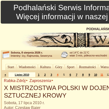
Podhalański Serwis Informa
Więcej informacji w nasze
PODHALAŃSK
Sobota, 8 sierpnia 2026 r.
od 14°C do 21°C
wiatr 3 m/s, północno-wschodni
Imieniny: Izy, Rajmunda, Seweryna
Start
Wiadomości
Kultura
Góry
Sport
Rozmaitości
Watra
«
Lipiec 2010
1
2
3
4
5
6
7
8
9
10
11
1
Rabka-Zdrój
Zaproszenia
X MISTRZOSTWA POLSKI W DOJE
SZTUCZNEJ KROWY
Sobota, 17 lipca 2010 r.
Autor: Czesław Bajer