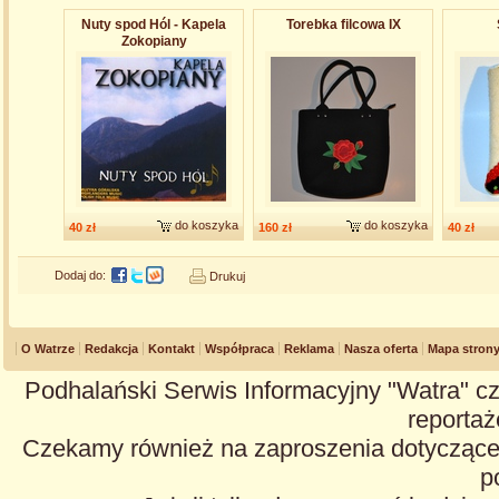
Nuty spod Hól - Kapela
Torebka filcowa IX
Zokopiany
do koszyka
do koszyka
40 zł
160 zł
40 zł
Dodaj do:
Drukuj
O Watrze
Redakcja
Kontakt
Współpraca
Reklama
Nasza oferta
Mapa stron
Podhalański Serwis Informacyjny "Watra" cz
reportaże
Czekamy również na zaproszenia dotyczące z
p