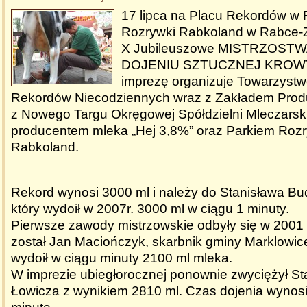
17 lipca na Placu Rekordów w
Rozrywki Rabkoland w Rabce-Z
X Jubileuszowe MISTRZOST
DOJENIU SZTUCZNEJ KROWY. 
imprezę organizuje Towarzystwo
Rekordów Niecodziennych wraz z Zakładem Produk
z Nowego Targu Okręgowej Spółdzielni Mleczarsk
producentem mleka „Hej 3,8%” oraz Parkiem Rozry
Rabkoland.
Rekord wynosi 3000 ml i należy do Stanisława Bu
który wydoił w 2007r. 3000 ml w ciągu 1 minuty.
Pierwsze zawody mistrzowskie odbyły się w 2001 
został Jan Maciończyk, skarbnik gminy Marklowice
wydoił w ciągu minuty 2100 ml mleka.
W imprezie ubiegłorocznej ponownie zwyciężył St
Łowicza z wynikiem 2810 ml. Czas dojenia wynosi