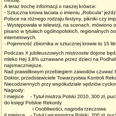
minutę.
A teraz trochę informacji o naszej krówce:
- Sztuczna krowa łaciata o imieniu „Robcula” jeźdz
Polsce na różnego rodzaju festyny, pikniki czy im
- Występowała w telewizji, na scenach, mówiono o 
pisano w tytułach ogólnopolskich, regionalnych or
internetowych.
- Pojemność zbiornika w sztucznej krowie to 15 lit
Podczas X jubileuszowych mistrzostw dojone będzi
mleko Hej 3,8% uznawane przez dzieci na Podhal
najsmaczniejsze.
Nad prawidłowym przebiegiem zawodów czuwać b
Doktor, przedstawiciele Towarzystwa Kontroli Re
Niecodziennych przy współudziale sędziów cyck
Nagrody:
I miejsce - Tytuł mistrza Polski 2010, 300 zł, pu
do księgi Polskie Rekordy
i Osobliwości, nagroda rzeczowa
II miejsce - Tytuł I wicemistrza Polski, 200 zł, pu