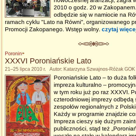
nowoczesnej aranżacji, zagra w
2010 o godz. 20 w Zakopanem.
odbędzie się w namiocie na R
ramach cyklu "Lato na Równi", organizowanego p
Promocji Zakopanego. Wstęp wolny.
czytaj więce
Poronin
XXXVI Poroniańskie Lato
21–25 lipca 2010 r. Autor: Katarzyna Szwajnos-Różak GOK
Poroniańskie Lato – to duża fol
impreza kulturalno – promocyj
w tym roku już po raz XXXVI. P
czterodniowej imprezy odbędą 
zespołów regionalnych z Polski 
Każdy w programie znajdzie co
Impreza cieszy się dużym zai
publiczności, stąd też „Poroniań
weszło na stałe w kalendarz im