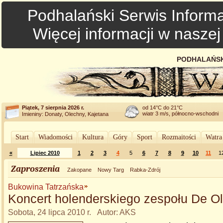
Podhalański Serwis Informa
Więcej informacji w nasze
PODHALAŃSK
Piątek, 7 sierpnia 2026 r.
od 14°C do 21°C
wiatr 3 m/s, północno-wschodni
Imieniny: Donaty, Olechny, Kajetana
Start
Wiadomości
Kultura
Góry
Sport
Rozmaitości
Watra
«
Lipiec 2010
1
2
3
4
5
6
7
8
9
10
11
1
Zaproszenia
Zakopane
Nowy Targ
Rabka-Zdrój
Bukowina Tatrzańska
Koncert holenderskiego zespołu De Ol
Sobota, 24 lipca 2010 r. Autor: AKS