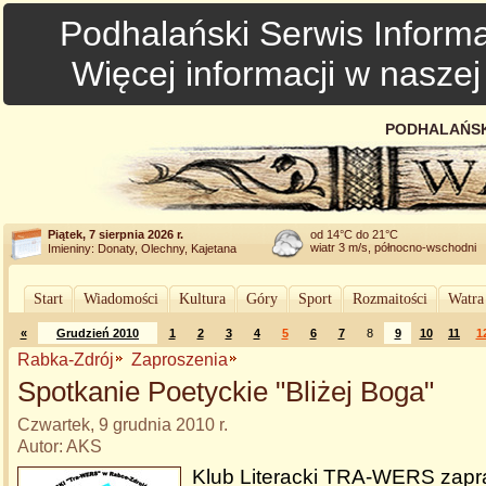
Podhalański Serwis Informa
Więcej informacji w nasze
PODHALAŃSK
Piątek, 7 sierpnia 2026 r.
od 14°C do 21°C
wiatr 3 m/s, północno-wschodni
Imieniny: Donaty, Olechny, Kajetana
Start
Wiadomości
Kultura
Góry
Sport
Rozmaitości
Watra
«
Grudzień 2010
1
2
3
4
5
6
7
8
9
10
11
1
Rabka-Zdrój
Zaproszenia
Spotkanie Poetyckie "Bliżej Boga"
Czwartek, 9 grudnia 2010 r.
Autor: AKS
Klub Literacki TRA-WERS zap