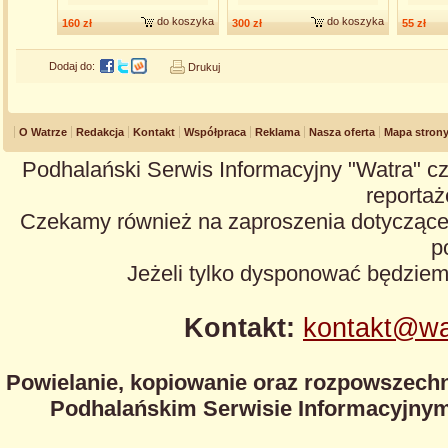
do koszyka
do koszyka
160 zł
300 zł
55 zł
Dodaj do:
Drukuj
O Watrze
Redakcja
Kontakt
Współpraca
Reklama
Nasza oferta
Mapa stron
Podhalański Serwis Informacyjny "Watra" cz
reportaże
Czekamy również na zaproszenia dotyczące z
p
Jeżeli tylko dysponować będzie
Kontakt:
kontakt@wa
Powielanie, kopiowanie oraz rozpowszechn
Podhalańskim Serwisie Informacyjnym