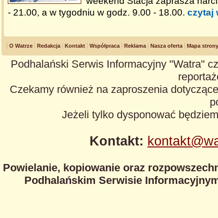
weekend Stacja zaprasza narci
- 21.00, a w tygodniu w godz. 9.00 - 18.00.
czytaj 
O Watrze
Redakcja
Kontakt
Współpraca
Reklama
Nasza oferta
Mapa stron
Podhalański Serwis Informacyjny "Watra" cz
reportaże
Czekamy również na zaproszenia dotyczące z
p
Jeżeli tylko dysponować będzie
Kontakt:
kontakt@wa
Powielanie, kopiowanie oraz rozpowszechn
Podhalańskim Serwisie Informacyjnym