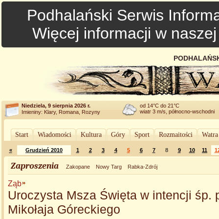
Podhalański Serwis Informa
Więcej informacji w nasze
PODHALAŃSK
Niedziela, 9 sierpnia 2026 r.
od 14°C do 21°C
wiatr 3 m/s, północno-wschodni
Imieniny: Klary, Romana, Rozyny
Start
Wiadomości
Kultura
Góry
Sport
Rozmaitości
Watra
«
Grudzień 2010
1
2
3
4
5
6
7
8
9
10
11
1
Zaproszenia
Zakopane
Nowy Targ
Rabka-Zdrój
Ząb
Uroczysta Msza Święta w intencji śp. 
Mikołaja Góreckiego