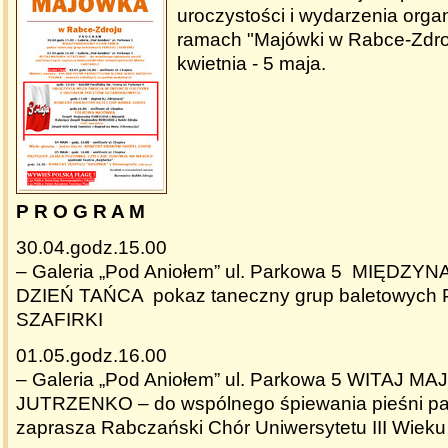
uroczystości i wydarzenia org
ramach "Majówki w Rabce-Zdro
kwietnia - 5 maja.
P R O G R A M
30.04.godz.15.00
– Galeria „Pod Aniołem” ul. Parkowa 5 MIĘD
DZIEŃ TAŃCA pokaz taneczny grup baletowych 
SZAFIRKI
01.05.godz.16.00
– Galeria „Pod Aniołem” ul. Parkowa 5 WITAJ M
JUTRZENKO – do wspólnego śpiewania pieśni pat
zaprasza Rabczański Chór Uniwersytetu III Wie