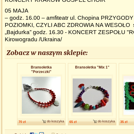
05 MAJA
– godz. 16.00 – amfiteatr ul. Chopina PRZYGO
POZIOMKI, CZYLI ABC ZDROWIA NA WESOŁO sp
„Bajdurka” godz. 16.30 - KONCERT ZESPOŁU "
Kirowogradu /Ukraina/
Zobacz w naszym sklepie:
Bransoletk​a
Bransoletka "Mix 1"
"Porzeczki"
do koszyka
do koszyka
70 zł
65 zł
35 zł