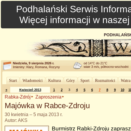
Podhalański Serwis Informa
Więcej informacji w nasze
PODHALAŃSK
Niedziela, 9 sierpnia 2026 r.
od 14°C do 21°C
wiatr 3 m/s, północno-wschodni
Imieniny: Klary, Romana, Rozyny
Start
Wiadomości
Kultura
Góry
Sport
Rozmaitości
Watra
«
Kwiecień 2013
1
2
3
4
5
6
7
8
9
10
1
Rabka-Zdrój
Zaproszenia
Majówka w Rabce-Zdroju
30 kwietnia – 5 maja 2013 r.
Autor: AKS
Burmistrz Rabki-Zdroju zapras