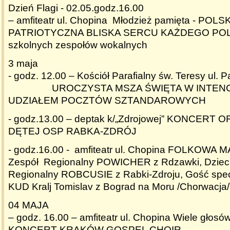
Dzień Flagi - 02.05.godz.16.00
– amfiteatr ul. Chopina Młodzież pamięta - POL
PATRIOTYCZNA BLISKA SERCU KAŻDEGO POLA
szkolnych zespołów wokalnych
3 maja
- godz. 12.00 – Kościół Parafialny św. Teresy ul. 
UROCZYSTA MSZA ŚWIĘTA W INTENCJI
UDZIAŁEM POCZTÓW SZTANDAROWYCH
- godz.13.00 – deptak k/„Zdrojowej” KONCERT
DĘTEJ OSP RABKA-ZDRÓJ
- godz.16.00 - amfiteatr ul. Chopina FOLKO
Zespół Regionalny POWICHER z Rdzawki, Dzieci
Regionalny ROBCUSIE z Rabki-Zdroju, Gość spec
KUD Kralj Tomislav z Bograd na Moru /Chorwacja/
04 MAJA
– godz. 16.00 – amfiteatr ul. Chopina Wiele głos
KONCERT KRAKÓW GOSPEL CHOIR