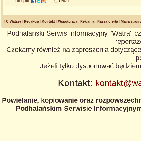
Dodaj do:
Drukuj
O Watrze
Redakcja
Kontakt
Współpraca
Reklama
Nasza oferta
Mapa stron
Podhalański Serwis Informacyjny "Watra" cz
reportaże
Czekamy również na zaproszenia dotyczące z
p
Jeżeli tylko dysponować będzie
Kontakt:
kontakt@wa
Powielanie, kopiowanie oraz rozpowszechn
Podhalańskim Serwisie Informacyjnym