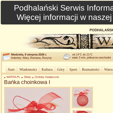
Podhalański Serwis Informa
Więcej informacji w nasze
PODHALAŃSK
Niedziela, 9 sierpnia 2026 r.
od 14°C do 21°C
wiatr 3 m/s, północno-wschodni
Imieniny: Klary, Romana, Rozyny
Start
Wiadomości
Kultura
Góry
Sport
Rozmaitości
Watra
WATRA.PL
Sklep
Ozdoby świąteczne
Bańka choinkowa I