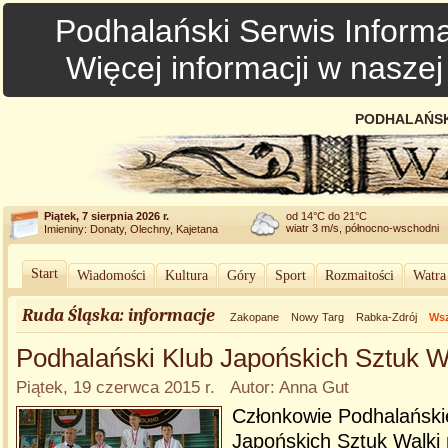
Podhalański Serwis Informa
Więcej informacji w nasze
PODHALAŃSK
Piątek, 7 sierpnia 2026 r.
od 14°C do 21°C
wiatr 3 m/s, północno-wschodni
Imieniny: Donaty, Olechny, Kajetana
Start
Wiadomości
Kultura
Góry
Sport
Rozmaitości
Watra
Ruda Śląska: informacje
Zakopane
Nowy Targ
Rabka-Zdrój
Wsz
Podhalański Klub Japońskich Sztuk W
Piątek, 19 czerwca 2015 r. Autor: Anna Gut
Członkowie Podhalański
Japońskich Sztuk Walki 