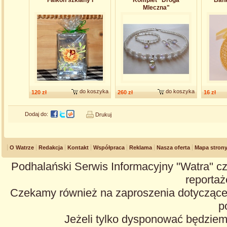
Falkon szklany I
Komplet "Droga
Bańk
Mleczna"
do koszyka
do koszyka
120 zł
260 zł
16 zł
Dodaj do:
Drukuj
O Watrze
Redakcja
Kontakt
Współpraca
Reklama
Nasza oferta
Mapa stron
Podhalański Serwis Informacyjny "Watra" cz
reportaże
Czekamy również na zaproszenia dotyczące z
p
Jeżeli tylko dysponować będzie