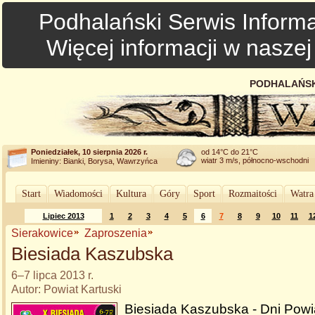
Podhalański Serwis Informa
Więcej informacji w nasze
PODHALAŃSK
Poniedziałek, 10 sierpnia 2026 r.
od 14°C do 21°C
wiatr 3 m/s, północno-wschodni
Imieniny: Bianki, Borysa, Wawrzyńca
Start
Wiadomości
Kultura
Góry
Sport
Rozmaitości
Watra
Lipiec 2013
1
2
3
4
5
6
7
8
9
10
11
1
Sierakowice
Zaproszenia
Biesiada Kaszubska
6–7 lipca 2013 r.
Autor: Powiat Kartuski
Biesiada Kaszubska - Dni Powi