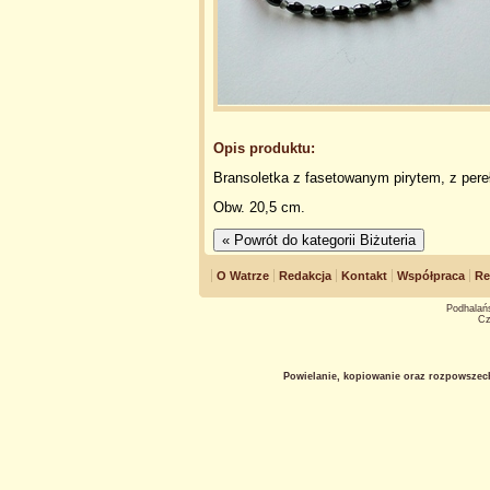
Opis produktu:
Bransoletka z fasetowanym pirytem, z pere
Obw. 20,5 cm.
O Watrze
Redakcja
Kontakt
Współpraca
Re
Podhalańs
Cz
Powielanie, kopiowanie oraz rozpowszec