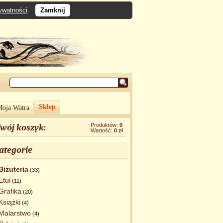
rywatności
.
Zamknij
Sklep
oja Watra
Produktów:
0
wój koszyk:
Wartość:
0 zł
ategorie
Biżuteria
(33)
Etui
(11)
Grafika
(20)
Książki
(4)
Malarstwo
(4)