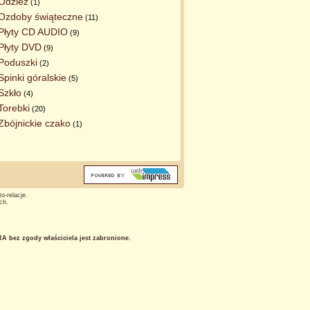
Odzież
(1)
Ozdoby świąteczne
(11)
Płyty CD AUDIO
(9)
Płyty DVD
(9)
Poduszki
(2)
Spinki góralskie
(5)
Szkło
(4)
Torebki
(20)
Zbójnickie czako
(1)
o-relacje.
ch.
 bez zgody właściciela jest zabronione.