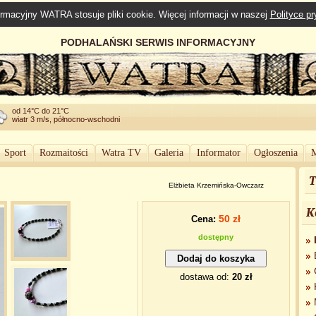
rmacyjny WATRA stosuje pliki cookie. Więcej informacji w naszej
Polityce p
PODHALAŃSKI SERWIS INFORMACYJNY
od 14°C do 21°C
wiatr 3 m/s, północno-wschodni
Sport
Rozmaitości
Watra TV
Galeria
Informator
Ogłoszenia
M
T
Elżbieta Krzemińska-Owczarz
K
50 zł
Cena:
dostępny
dostawa od:
20 zł