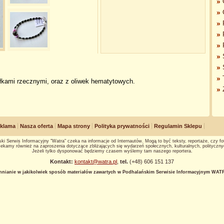
łkami rzecznymi, oraz z oliwek hematytowych.
klama
Nasza oferta
Mapa strony
Polityka prywatności
Regulamin Sklepu
ki Serwis Informacyjny "Watra" czeka na informacje od Internautów. Mogą to być teksty, reportaże, czy fot
ekamy również na zaproszenia dotyczące zbliżających się wydarzeń społecznych, kulturalnych, polityczny
Jeżeli tylko dysponować będziemy czasem wyślemy tam naszego reportera.
Kontakt:
kontakt@watra.pl
,
tel.
(+48) 606 151 137
hnianie w jakikolwiek sposób materiałów zawartych w Podhalańskim Serwisie Informacyjnym WATRA