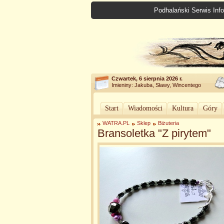
Podhalański Serwis Info
Czwartek, 6 sierpnia 2026 r.
Imieniny: Jakuba, Sławy, Wincentego
Start
Wiadomości
Kultura
Góry
WATRA.PL
Sklep
Biżuteria
Bransoletk​a "Z pirytem"