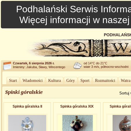
Podhalański Serwis Informa
Więcej informacji w nasze
PODHALAŃSK
Czwartek, 6 sierpnia 2026 r.
od 14°C do 21°C
wiatr 3 m/s, północno-wschodni
Imieniny: Jakuba, Sławy, Wincentego
Start
Wiadomości
Kultura
Góry
Sport
Rozmaitości
Watra
Spinki góralskie
Sortuj
Spinka góralska II
Spinka góralska XIX
Spinka góral