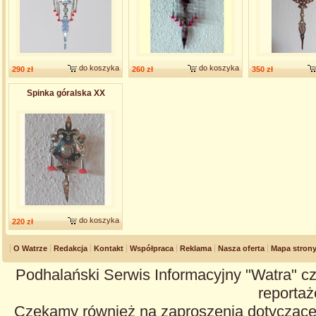
do koszyka
do koszyka
290 zł
260 zł
350 zł
Spinka góralska XX
do koszyka
220 zł
O Watrze
Redakcja
Kontakt
Współpraca
Reklama
Nasza oferta
Mapa stron
Podhalański Serwis Informacyjny "Watra" cz
reportaże
Czekamy również na zaproszenia dotyczące z