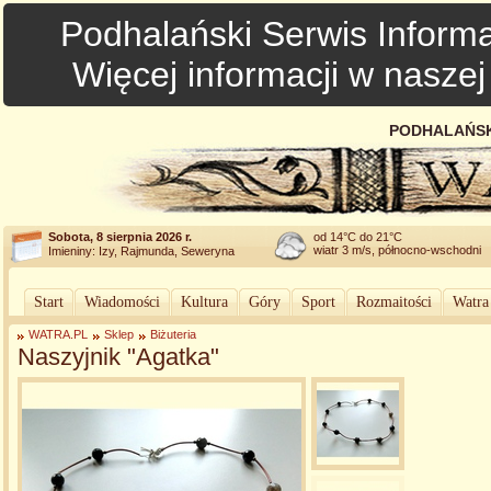
Podhalański Serwis Informa
Więcej informacji w nasze
PODHALAŃSK
Sobota, 8 sierpnia 2026 r.
od 14°C do 21°C
wiatr 3 m/s, północno-wschodni
Imieniny: Izy, Rajmunda, Seweryna
Start
Wiadomości
Kultura
Góry
Sport
Rozmaitości
Watra
WATRA.PL
Sklep
Biżuteria
Naszyjnik "Agatka"