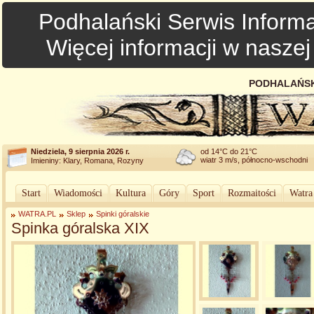
Podhalański Serwis Informa
Więcej informacji w nasze
PODHALAŃSK
Niedziela, 9 sierpnia 2026 r.
od 14°C do 21°C
wiatr 3 m/s, północno-wschodni
Imieniny: Klary, Romana, Rozyny
Start
Wiadomości
Kultura
Góry
Sport
Rozmaitości
Watra
WATRA.PL
Sklep
Spinki góralskie
Spinka góralska XIX