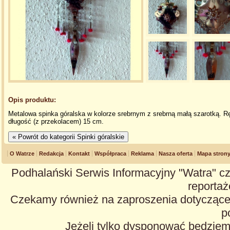
Opis produktu:
Metalowa spinka góralska w kolorze srebrnym z srebrną małą szarotką. 
długość (z przekolacem) 15 cm.
O Watrze
Redakcja
Kontakt
Współpraca
Reklama
Nasza oferta
Mapa stron
Podhalański Serwis Informacyjny "Watra" cz
reportaże
Czekamy również na zaproszenia dotyczące z
p
Jeżeli tylko dysponować będzie