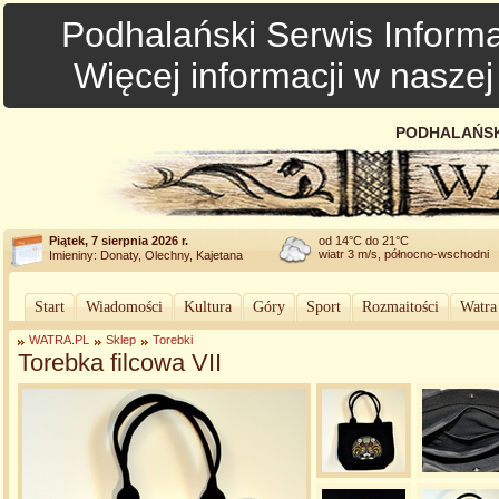
Podhalański Serwis Informa
Więcej informacji w nasze
PODHALAŃSK
Piątek, 7 sierpnia 2026 r.
od 14°C do 21°C
wiatr 3 m/s, północno-wschodni
Imieniny: Donaty, Olechny, Kajetana
Start
Wiadomości
Kultura
Góry
Sport
Rozmaitości
Watra
WATRA.PL
Sklep
Torebki
Torebka filcowa VII