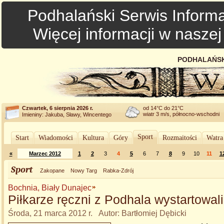
Podhalański Serwis Informa
Więcej informacji w nasze
PODHALAŃSK
Czwartek, 6 sierpnia 2026 r.
od 14°C do 21°C
wiatr 3 m/s, północno-wschodni
Imieniny: Jakuba, Sławy, Wincentego
Sport
Start
Wiadomości
Kultura
Góry
Rozmaitości
Watra
«
Marzec 2012
1
2
3
4
5
6
7
8
9
10
11
1
Sport
Zakopane
Nowy Targ
Rabka-Zdrój
Bochnia, Biały Dunajec
Piłkarze ręczni z Podhala wystartowali
Środa, 21 marca 2012 r. Autor: Bartłomiej Dębicki