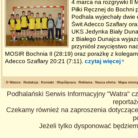
4 marca na rozgrywki II M
Piłki Ręcznej do Bochni 
Podhala wyjechały dwie
Świt Adecco Szaflary ora
UKS Jedynka Biały Dun
z Białego Dunajca wyjaz
przyniósł zwycięstwo n
MOSIR Bochnia II (28:19) oraz porażkę z kolegam
Adecco Szaflary 20:21 (7:11).
czytaj więcej
O Watrze
Redakcja
Kontakt
Współpraca
Reklama
Nasza oferta
Mapa stron
Podhalański Serwis Informacyjny "Watra" cz
reportaże
Czekamy również na zaproszenia dotyczące z
p
Jeżeli tylko dysponować będzie