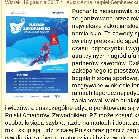
Wtorek, 19 grudnia 2017 r. Autor: Anna Karpiel-Sembereck
Puchar to niesamowita s
zorganizowana przez mi
największe zakopiańskie
narciarskie. Te zawody s
świetny pretekst do spę
czasu, odpoczynku i wyg
atrakcyjnych nagród uf
partnerów zawodów. Dzi
Zakopanego to prestiżo
bogatą historią sportową,
rozgrywane w okresie fer
ramach tegorocznej edycj
zaplanowali wiele atrakc
i widzów, a poszczególne edycje punktowane są w
Polski Amatorów. Zawodnikiem PZ może zostać k
osoba, lubiąca szybką jazdę na nartach i dobrą 
roku skupiają ludzi z całej Polski oraz gości z zag
rywalizują zarówno amatorzy jak i byli zawodowcy