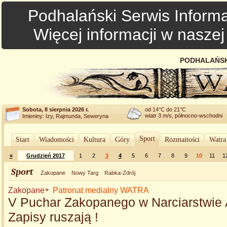
Podhalański Serwis Informa
Więcej informacji w nasze
PODHALAŃSK
Sobota, 8 sierpnia 2026 r.
od 14°C do 21°C
wiatr 3 m/s, północno-wschodni
Imieniny: Izy, Rajmunda, Seweryna
Sport
Start
Wiadomości
Kultura
Góry
Rozmaitości
Watra
«
Grudzień 2017
1
2
3
4
5
6
7
8
9
10
11
1
Sport
Zakopane
Nowy Targ
Rabka-Zdrój
Zakopane
Patronat medialny WATRA
V Puchar Zakopanego w Narciarstwie 
Zapisy ruszają !