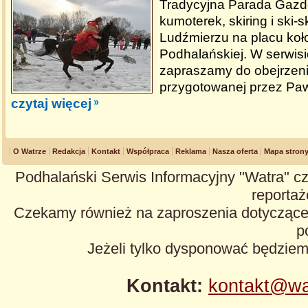
Tradycyjna Parada Gazd
kumoterek, skiring i ski-s
Ludźmierzu na placu koło 
Podhalańskiej. W serwis
zapraszamy do obejrzenia
przygotowanej przez Paw
czytaj więcej
O Watrze
Redakcja
Kontakt
Współpraca
Reklama
Nasza oferta
Mapa stron
Podhalański Serwis Informacyjny "Watra" cz
reportaże
Czekamy również na zaproszenia dotyczące z
p
Jeżeli tylko dysponować będzie
Kontakt:
kontakt@wa