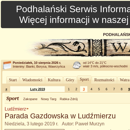
Podhalański Serwis Informa
Więcej informacji w nasze
PODHALAŃSK
Poniedziałek, 10 sierpnia 2026 r.
od 14°C do 21°C
wiatr 3 m/s, północno-wschodni
Imieniny: Bianki, Borysa, Wawrzyńca
Sport
Start
Wiadomości
Kultura
Góry
Rozmaitości
Watra
«
Luty 2019
1
2
3
4
5
6
7
8
9
Sport
Zakopane
Nowy Targ
Rabka-Zdrój
Ludźmierz
Parada Gazdowska w Ludźmierzu
Niedziela, 3 lutego 2019 r. Autor: Paweł Murzyn