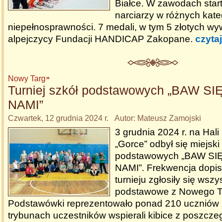
Białce. W zawodach star
narciarzy w różnych kate
niepełnosprawności. 7 medali, w tym 5 złotych wyw
alpejczycy Fundacji HANDICAP Zakopane.
czytaj
Nowy Targ
Turniej szkół podstawowych „BAW S
NAMI”
Czwartek, 12 grudnia 2024 r. Autor: Mateusz Zamojski
3 grudnia 2024 r. na Hali
„Gorce” odbył się miejski 
podstawowych „BAW SI
NAMI”. Frekwencja dopis
turnieju zgłosiły się wszy
podstawowe z Nowego T
Podstawówki reprezentowało ponad 210 uczniów z k
trybunach uczestników wspierali kibice z poszcze