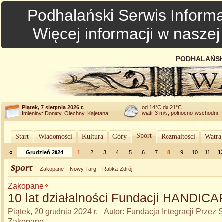
Podhalański Serwis Informa
Więcej informacji w nasze
PODHALAŃSK
Piątek, 7 sierpnia 2026 r.
od 14°C do 21°C
wiatr 3 m/s, północno-wschodni
Imieniny: Donaty, Olechny, Kajetana
Sport
Start
Wiadomości
Kultura
Góry
Rozmaitości
Watra
«
Grudzień 2024
1
2
3
4
5
6
7
8
9
10
11
1
Sport
Zakopane
Nowy Targ
Rabka-Zdrój
Zakopane
10 lat działalności Fundacji HANDIC
Piątek, 20 grudnia 2024 r. Autor: Fundacja Integracji Prze
Zakopane