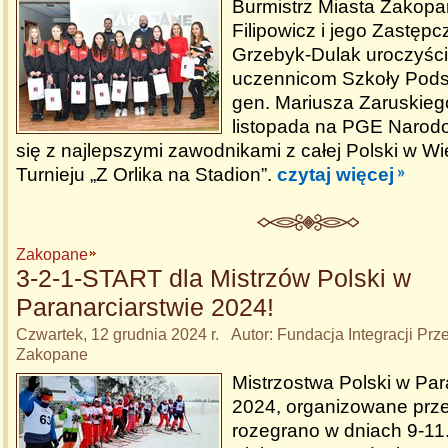
Burmistrz Miasta Zakop
Filipowicz i jego Zastępc
Grzebyk-Dulak uroczyści
uczennicom Szkoły Podst
gen. Mariusza Zaruskiego
listopada na PGE Narod
się z najlepszymi zawodnikami z całej Polski w Wi
Turnieju „Z Orlika na Stadion”.
czytaj więcej
Zakopane
3-2-1-START dla Mistrzów Polski w
Paranarciarstwie 2024!
Czwartek, 12 grudnia 2024 r. Autor: Fundacja Integracji P
Zakopane
Mistrzostwa Polski w Par
2024, organizowane prze
rozegrano w dniach 9-11