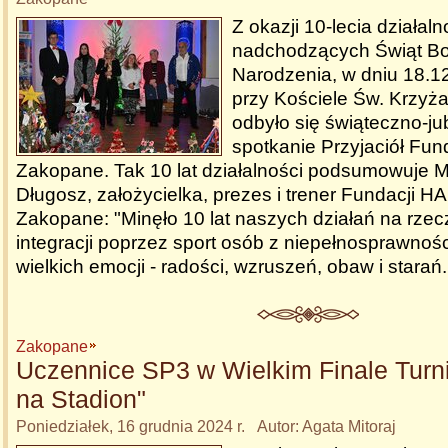
Z okazji 10-lecia działaln
nadchodzących Świąt B
Narodzenia, w dniu 18.12
przy Kościele Św. Krzy
odbyło się świąteczno-j
spotkanie Przyjaciół Fu
Zakopane. Tak 10 lat działalności podsumowuje M
Długosz, założycielka, prezes i trener Fundacji 
Zakopane: "Minęło 10 lat naszych działań na rzecz
integracji poprzez sport osób z niepełnosprawnośc
wielkich emocji - radości, wzruszeń, obaw i starań
Zakopane
Uczennice SP3 w Wielkim Finale Turni
na Stadion"
Poniedziałek, 16 grudnia 2024 r. Autor: Agata Mitoraj