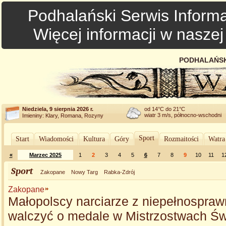
Podhalański Serwis Informa
Więcej informacji w nasze
PODHALAŃSK
Niedziela, 9 sierpnia 2026 r.
od 14°C do 21°C
wiatr 3 m/s, północno-wschodni
Imieniny: Klary, Romana, Rozyny
Sport
Start
Wiadomości
Kultura
Góry
Rozmaitości
Watra
«
Marzec 2025
1
2
3
4
5
6
7
8
9
10
11
1
Sport
Zakopane
Nowy Targ
Rabka-Zdrój
Zakopane
Małopolscy narciarze z niepełnospraw
walczyć o medale w Mistrzostwach Ś