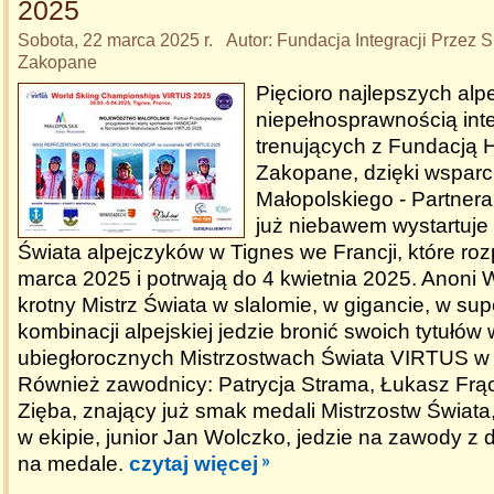
2025
Sobota, 22 marca 2025 r. Autor: Fundacja Integracji Prze
Zakopane
Pięcioro najlepszych alp
niepełnosprawnością inte
trenujących z Fundacj
Zakopane, dzięki wspar
Małopolskiego - Partnera
już niebawem wystartuje
Świata alpejczyków w Tignes we Francji, które ro
marca 2025 i potrwają do 4 kwietnia 2025. Anoni W
krotny Mistrz Świata w slalomie, w gigancie, w sup
kombinacji alpejskiej jedzie bronić swoich tytułó
ubiegłorocznych Mistrzostwach Świata VIRTUS 
Również zawodnicy: Patrycja Strama, Łukasz Frą
Zięba, znający już smak medali Mistrzostw Świata
w ekipie, junior Jan Wolczko, jedzie na zawody z
na medale.
czytaj więcej