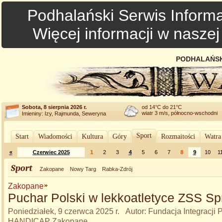
Podhalański Serwis Informa
Więcej informacji w nasze
PODHALAŃSK
Sobota, 8 sierpnia 2026 r.
od 14°C do 21°C
wiatr 3 m/s, północno-wschodni
Imieniny: Izy, Rajmunda, Seweryna
Sport
Start
Wiadomości
Kultura
Góry
Rozmaitości
Watra
«
Czerwiec 2025
1
2
3
4
5
6
7
8
9
10
1
Sport
Zakopane
Nowy Targ
Rabka-Zdrój
Zakopane
Puchar Polski w lekkoatletyce ZSS S
Poniedziałek, 9 czerwca 2025 r. Autor: Fundacja Integracji 
HANDICAP Zakopane