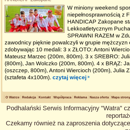
W miniony weekend spor
niepełnosprawnością z F
HANDICAP Zakopane sta
Lekkoatletycznym Pucha
SPRAWNI RAZEM w Zduńs
zawodnicy pięknie powalczyli w grupie mężczyzn 
zdobywając 10 medali: 3 x ZŁOTO: Antoni Wiercio
Mateusz Marzec (200m, 800m). 3 x SREBRO: Jul
(800m), Jan Wolczko (200m, 800m). 4 x BRĄZ: J
(oszczep, 800m), Antoni Wiercioch (200m), Julia 
(sztafeta 4x100m).
czytaj więcej
O Watrze
Redakcja
Kontakt
Współpraca
Reklama
Nasza oferta
Mapa stron
Podhalański Serwis Informacyjny "Watra" cz
reportaże
Czekamy również na zaproszenia dotyczące z