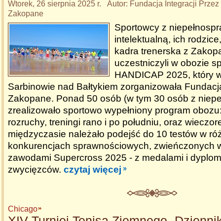
Wtorek, 26 sierpnia 2025 r. Autor: Fundacja Integracji Pr
Zakopane
Sportowcy z niepełnosp
intelektualną, ich rodzice
kadra trenerska z Zako
uczestniczyli w obozie 
HANDICAP 2025, który w
Sarbinowie nad Bałtykiem zorganizowała Funda
Zakopane. Ponad 50 osób (w tym 30 osób z niep
zrealizowało sportowo wypełniony program obozu
rozruchy, treningi rano i po południu, oraz wieczo
międzyczasie należało podejść do 10 testów w ró
konkurencjach sprawnościowych, zwieńczonych wi
zawodami Supercross 2025 - z medalami i dyplom
zwycięzców.
czytaj więcej
Chicago
XIV Turniej Tenisa Ziemnego „Dziennik