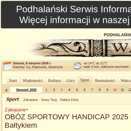
Podhalański Serwis Informa
Więcej informacji w nasze
PODHALAŃSK
Sobota, 8 sierpnia 2026 r.
od 14°C do 21°C
wiatr 3 m/s, północno-wschodni
Imieniny: Izy, Rajmunda, Seweryna
Sport
Start
Wiadomości
Kultura
Góry
Rozmaitości
Watra
«
Sierpień 2025
1
2
3
4
5
6
7
8
9
10
11
1
Sport
Zakopane
Nowy Targ
Rabka-Zdrój
Zakopane
OBÓZ SPORTOWY HANDICAP 2025 
Bałtykiem