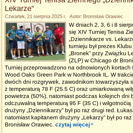
Lekarze”
Czwartek, 21 sierpnia 2025 r. Autor: Bronisław Orawiec
W dniach 2, 3, 6 i 8 sierp
się XIV Turniej Tenisa Z
„Dziennikarze vs. Lekarz
turnieju był prezes Klub
„Bronek” przy Związku L
(ZLP) w Chicago dr Bron
Turniej przeprowadzono na odnowionych kortach 
Wood Oaks Green Park w Northbrook IL. W trakci
dwóch dni rozgrywek, zawodnikom towarzyszyła 
z temperaturą 78 F (25.5 C) oraz umiarkowaną wil
powietrza (50%), natomiast podczas kolejnch dni 
odczuwalną temperaturą 95 F (35 C) i wilgotnoći
drużyny „Dziennikarzy” był po raz drugi red. Łuka
natomiast kapitanem drużyny „Lekarzy” był po raz 
Bronisław Orawiec.
czytaj więcej