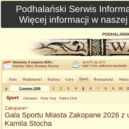
Podhalański Serwis Informa
Więcej informacji w nasze
PODHALAŃSK
Niedziela, 9 sierpnia 2026 r.
od 14°C do 21°C
wiatr 3 m/s, północno-wschodni
Imieniny: Klary, Romana, Rozyny
Sport
Start
Wiadomości
Kultura
Góry
Rozmaitości
Watra
«
Czerwiec 2026
1
2
3
4
5
6
7
8
9
10
1
Sport
Zakopane
Nowy Targ
Rabka-Zdrój
Zakopane
Gala Sportu Miasta Zakopane 2026 z 
Kamila Stocha