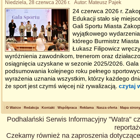
Niedziela, 28 czerwca 2026 r. Autor: Mateusz Pajek
24 czerwca 2026 r. Zako
Edukacji stało się miejs
Gali Sportu Miasta Zako
wyjątkowego wydarzenia
którego Burmistrz Miast
Łukasz Filipowicz wręczy
wyróżnienia zawodnikom, trenerom oraz działac
osiągnięcia uzyskane w sezonie 2025/2026. Gala 
podsumowania kolejnego roku pełnego sportowy
wyrażenia uznania wszystkim, którzy każdego dni
że sport jest czymś więcej niż rywalizacją.
czytaj 
O Watrze
Redakcja
Kontakt
Współpraca
Reklama
Nasza oferta
Mapa stron
Podhalański Serwis Informacyjny "Watra" cz
reportaże
Czekamy również na zaproszenia dotyczące z