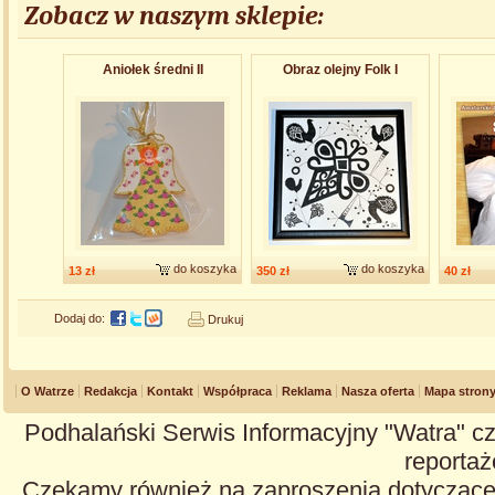
Zobacz w naszym sklepie:
Aniołek średni II
Obraz olejny Folk I
do koszyka
do koszyka
13 zł
350 zł
40 zł
Dodaj do:
Drukuj
O Watrze
Redakcja
Kontakt
Współpraca
Reklama
Nasza oferta
Mapa stron
Podhalański Serwis Informacyjny "Watra" cz
reportaże
Czekamy również na zaproszenia dotyczące z