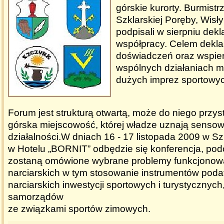
górskie kurorty. Burmist
Szklarskiej Poręby, Wisł
podpisali w sierpniu dekl
współpracy. Celem deklar
doświadczeń oraz wspier
wspólnych działaniach m.
dużych imprez sportowych
Forum jest strukturą otwartą, może do niego przys
górska miejscowość, której władze uznają sensow
działalności.W dniach 16 - 17 listopada 2009 w Sz
w Hotelu „BORNIT” odbędzie się konferencja, podc
zostaną omówione wybrane problemy funkcjonow
narciarskich w tym stosowanie instrumentów po
narciarskich inwestycji sportowych i turystycznyc
samorządów
ze związkami sportów zimowych.