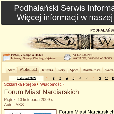
Podhalański Serwis Informa
Więcej informacji w nasze
PODHALAŃSK
Piątek, 7 sierpnia 2026 r.
od 14°C do 21°C
wiatr 3 m/s, północno-wschodni
Imieniny: Donaty, Olechny, Kajetana
Wiadomości
Start
Kultura
Góry
Sport
Rozmaitości
Watra
Listopad 2009
1
2
3
4
5
6
7
8
9
10
1
Szklarska Poręba
Wiadomości
Forum Miast Narciarskich
Piątek, 13 listopada 2009 r.
Autor: AKS
Forum Miast Narciarskich