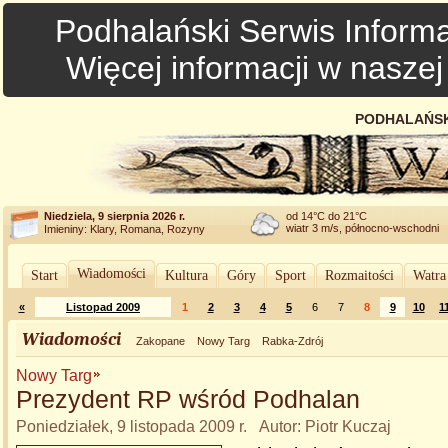
Podhalański Serwis Informa
Więcej informacji w nasze
PODHALAŃSK
Niedziela, 9 sierpnia 2026 r.
od 14°C do 21°C
wiatr 3 m/s, północno-wschodni
Imieniny: Klary, Romana, Rozyny
Wiadomości
Start
Kultura
Góry
Sport
Rozmaitości
Watra
«
Listopad 2009
1
2
3
4
5
6
7
8
9
10
1
Wiadomości
Zakopane
Nowy Targ
Rabka-Zdrój
Nowy Targ
Prezydent RP wśród Podhalan
Poniedziałek, 9 listopada 2009 r. Autor: Piotr Kuczaj