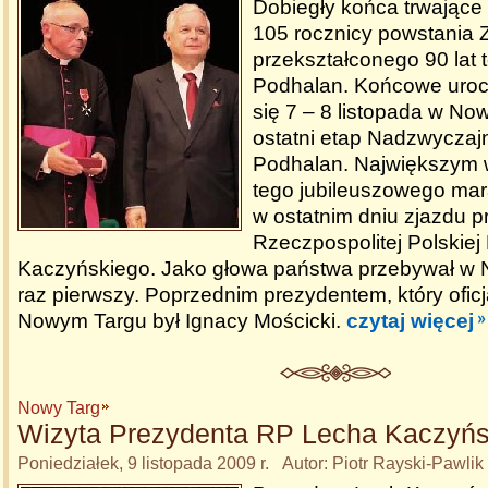
Dobiegły końca trwające
105 rocznicy powstania 
przekształconego 90 lat
Podhalan. Końcowe uroc
się 7 – 8 listopada w No
ostatni etap Nadzwyczaj
Podhalan. Największym
tego jubileuszowego mara
w ostatnim dniu zjazdu 
Rzeczpospolitej Polskiej
Kaczyńskiego. Jako głowa państwa przebywał w
raz pierwszy. Poprzednim prezydentem, który oficj
Nowym Targu był Ignacy Mościcki.
czytaj więcej
Nowy Targ
Wizyta Prezydenta RP Lecha Kaczyńs
Poniedziałek, 9 listopada 2009 r. Autor: Piotr Rayski-Pawlik