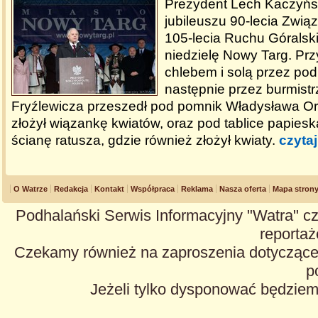
Prezydent Lech Kaczyńsk
jubileuszu 90-lecia Zwią
105-lecia Ruchu Góralsk
niedzielę Nowy Targ. Pr
chlebem i solą przez pod
następnie przez burmist
Fryźlewicza przeszedł pod pomnik Władysława Or
złożył wiązankę kwiatów, oraz pod tablice papie
ścianę ratusza, gdzie również złożył kwiaty.
czytaj
O Watrze
Redakcja
Kontakt
Współpraca
Reklama
Nasza oferta
Mapa stron
Podhalański Serwis Informacyjny "Watra" cz
reportaże
Czekamy również na zaproszenia dotyczące z
p
Jeżeli tylko dysponować będzie