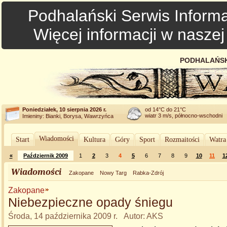
Podhalański Serwis Informa
Więcej informacji w nasze
PODHALAŃSK
Poniedziałek, 10 sierpnia 2026 r.
od 14°C do 21°C
wiatr 3 m/s, północno-wschodni
Imieniny: Bianki, Borysa, Wawrzyńca
Wiadomości
Start
Kultura
Góry
Sport
Rozmaitości
Watra
«
Październik 2009
1
2
3
4
5
6
7
8
9
10
11
1
Wiadomości
Zakopane
Nowy Targ
Rabka-Zdrój
Zakopane
Niebezpieczne opady śniegu
Środa, 14 października 2009 r. Autor: AKS