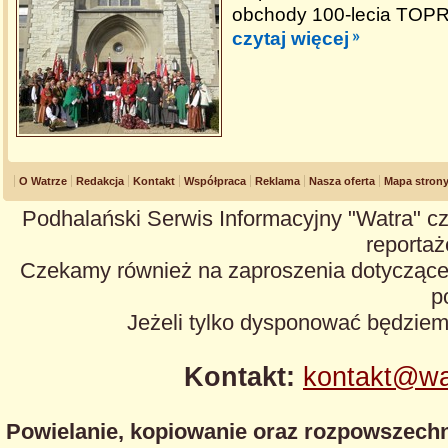
obchody 100-lecia TOPR
czytaj więcej
O Watrze
Redakcja
Kontakt
Współpraca
Reklama
Nasza oferta
Mapa stron
Podhalański Serwis Informacyjny "Watra" cz
reportaże
Czekamy również na zaproszenia dotyczące z
p
Jeżeli tylko dysponować będzie
Kontakt:
kontakt@wa
Powielanie, kopiowanie oraz rozpowszechn