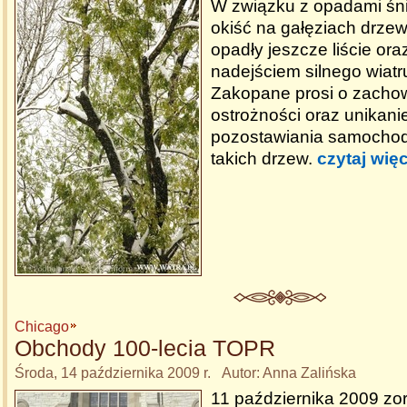
W związku z opadami śn
okiść na gałęziach drzew,
opadły jeszcze liście o
nadejściem silnego wiatr
Zakopane prosi o zacho
ostrożności oraz unikani
pozostawiania samocho
takich drzew.
czytaj więc
Chicago
Obchody 100-lecia TOPR
Środa, 14 października 2009 r. Autor: Anna Zalińska
11 października 2009 z