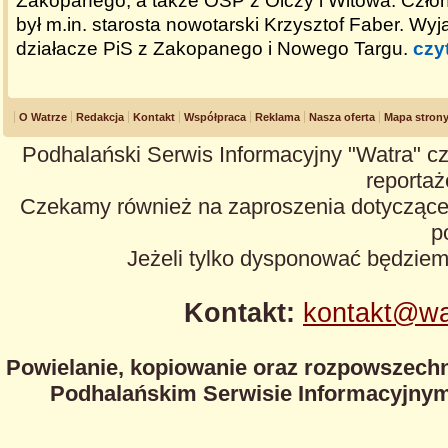
Zakopanego, a także OSP z Olczy i Witowa. Człon
był m.in. starosta nowotarski Krzysztof Faber. Wy
działacze PiS z Zakopanego i Nowego Targu.
czy
O Watrze
Redakcja
Kontakt
Współpraca
Reklama
Nasza oferta
Mapa stron
Podhalański Serwis Informacyjny "Watra" cz
reportaże
Czekamy również na zaproszenia dotyczące z
p
Jeżeli tylko dysponować będzie
Kontakt:
kontakt@wa
Powielanie, kopiowanie oraz rozpowszechn
Podhalańskim Serwisie Informacyjnym