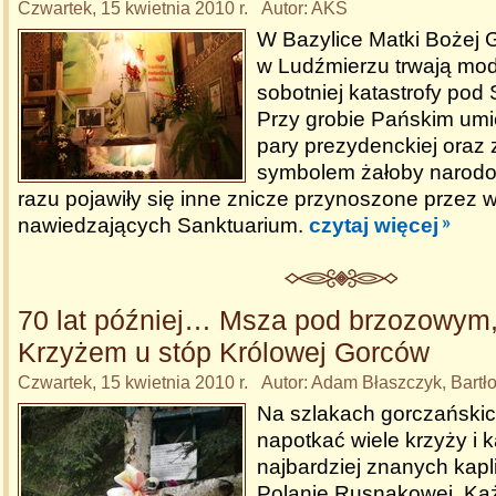
Czwartek, 15 kwietnia 2010 r. Autor: AKS
W Bazylice Matki Bożej 
w Ludźmierzu trwają modl
sobotniej katastrofy pod
Przy grobie Pańskim umi
pary prezydenckiej oraz 
symbolem żałoby narodo
razu pojawiły się inne znicze przynoszone przez 
nawiedzających Sanktuarium.
czytaj więcej
70 lat później… Msza pod brzozowym
Krzyżem u stóp Królowej Gorców
Czwartek, 15 kwietnia 2010 r. Autor: Adam Błaszczyk, Bartł
Na szlakach gorczański
napotkać wiele krzyży i 
najbardziej znanych kapl
Polanie Rusnakowej. Każ