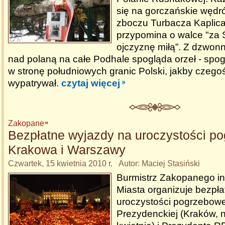
się na gorczańskie wędró
zboczu Turbacza Kaplic
przypomina o walce "za 
ojczyznę miłą”. Z dzwonni
nad polaną na całe Podhale spogląda orzeł - spo
w stronę południowych granic Polski, jakby czego
wypatrywał.
czytaj więcej
Zakopane
Bezpłatne wyjazdy na uroczystości p
Krakowa i Warszawy
Czwartek, 15 kwietnia 2010 r. Autor: Maciej Stasiński
Burmistrz Zakopanego in
Miasta organizuje bezpł
uroczystości pogrzebow
Prezydenckiej (Kraków, n