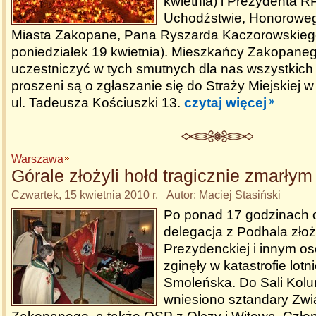
kwietnia) i Prezydenta R
Uchodźstwie, Honorowe
Miasta Zakopane, Pana Ryszarda Kaczorowskieg
poniedziałek 19 kwietnia). Mieszkańcy Zakopaneg
uczestniczyć w tych smutnych dla nas wszystkich
proszeni są o zgłaszanie się do Straży Miejskiej
ul. Tadeusza Kościuszki 13.
czytaj więcej
Warszawa
Górale złożyli hołd tragicznie zmarłym
Czwartek, 15 kwietnia 2010 r. Autor: Maciej Stasiński
Po ponad 17 godzinach 
delegacja z Podhala złoż
Prezydenckiej i innym o
zginęły w katastrofie lotn
Smoleńska. Do Sali Kol
wniesiono sztandary Zw