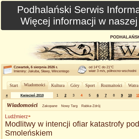
Podhalański Serwis Informa
Więcej informacji w nasze
PODHALAŃSK
Czwartek, 6 sierpnia 2026 r.
od 14°C do 21°C
wiatr 3 m/s, północno-wschodni
Imieniny: Jakuba, Sławy, Wincentego
Wiadomości
Start
Kultura
Góry
Sport
Rozmaitości
Watra
«
Kwiecień 2010
1
2
3
4
5
6
7
8
9
10
1
Wiadomości
Zakopane
Nowy Targ
Rabka-Zdrój
Ludźmierz
Modlitwy w intencji ofiar katastrofy po
Smoleńskiem