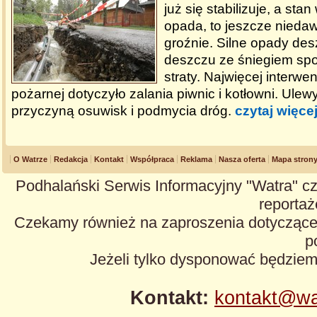
już się stabilizuje, a sta
opada, to jeszcze niedaw
groźnie. Silne opady des
deszczu ze śniegiem sp
straty. Najwięcej interwen
pożarnej dotyczyło zalania piwnic i kotłowni. Ulew
przyczyną osuwisk i podmycia dróg.
czytaj więce
O Watrze
Redakcja
Kontakt
Współpraca
Reklama
Nasza oferta
Mapa stron
Podhalański Serwis Informacyjny "Watra" cz
reportaże
Czekamy również na zaproszenia dotyczące z
p
Jeżeli tylko dysponować będzie
Kontakt:
kontakt@wa