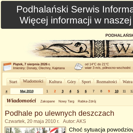
Podhalański Serwis Informa
Więcej informacji w nasze
PODHALAŃSK
Piątek, 7 sierpnia 2026 r.
od 14°C do 21°C
wiatr 3 m/s, północno-wschodni
Imieniny: Donaty, Olechny, Kajetana
Wiadomości
Start
Kultura
Góry
Sport
Rozmaitości
Watra
«
Maj 2010
1
2
3
4
5
6
7
8
9
10
11
1
Wiadomości
Zakopane
Nowy Targ
Rabka-Zdrój
Podhale po ulewnych deszczach
Czwartek, 20 maja 2010 r. Autor: AKS
Choć sytuacja powodzio