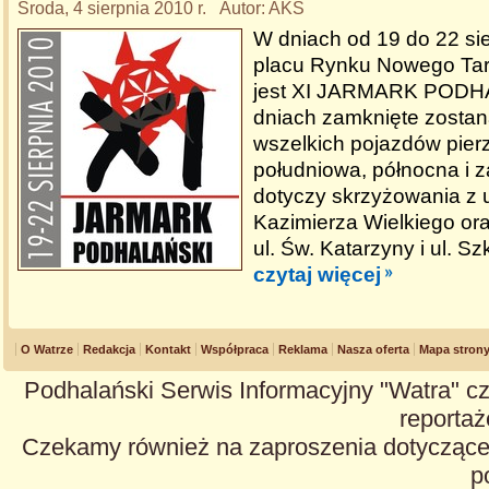
Środa, 4 sierpnia 2010 r. Autor: AKS
W dniach od 19 do 22 sie
placu Rynku Nowego Ta
jest XI JARMARK PODH
dniach zamknięte zostan
wszelkich pojazdów pier
południowa, północna i z
dotyczy skrzyżowania z ul
Kazimierza Wielkiego or
ul. Św. Katarzyny i ul. Sz
czytaj więcej
O Watrze
Redakcja
Kontakt
Współpraca
Reklama
Nasza oferta
Mapa stron
Podhalański Serwis Informacyjny "Watra" cz
reportaże
Czekamy również na zaproszenia dotyczące z
p