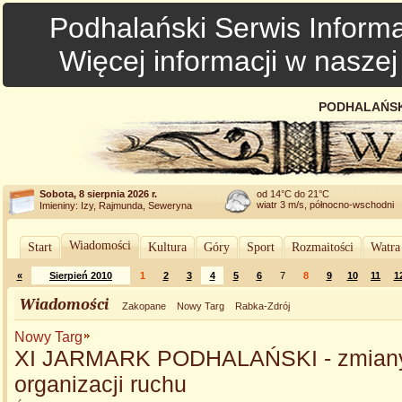
Podhalański Serwis Informa
Więcej informacji w nasze
PODHALAŃSK
Sobota, 8 sierpnia 2026 r.
od 14°C do 21°C
wiatr 3 m/s, północno-wschodni
Imieniny: Izy, Rajmunda, Seweryna
Wiadomości
Start
Kultura
Góry
Sport
Rozmaitości
Watra
«
Sierpień 2010
1
2
3
4
5
6
7
8
9
10
11
1
Wiadomości
Zakopane
Nowy Targ
Rabka-Zdrój
Nowy Targ
XI JARMARK PODHALAŃSKI - zmian
organizacji ruchu