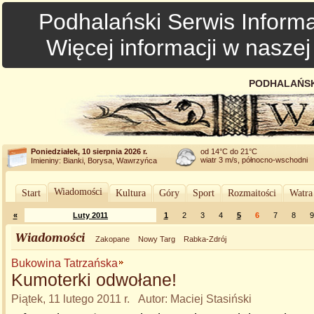
Podhalański Serwis Informa
Więcej informacji w nasze
PODHALAŃSK
Poniedziałek, 10 sierpnia 2026 r.
od 14°C do 21°C
wiatr 3 m/s, północno-wschodni
Imieniny: Bianki, Borysa, Wawrzyńca
Wiadomości
Start
Kultura
Góry
Sport
Rozmaitości
Watra
«
Luty 2011
1
2
3
4
5
6
7
8
9
Wiadomości
Zakopane
Nowy Targ
Rabka-Zdrój
Bukowina Tatrzańska
Kumoterki odwołane!
Piątek, 11 lutego 2011 r. Autor: Maciej Stasiński