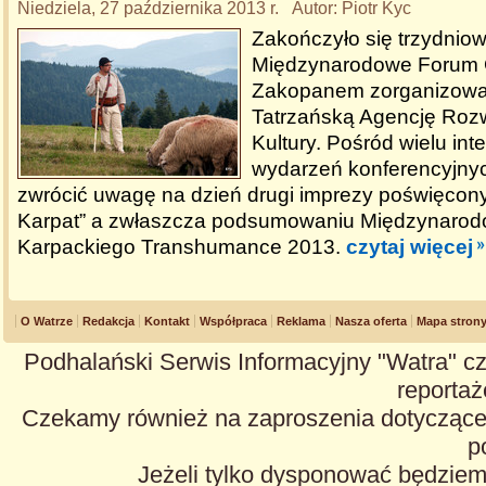
Niedziela, 27 października 2013 r. Autor: Piotr Kyc
Zakończyło się trzydniow
Międzynarodowe Forum 
Zakopanem zorganizowa
Tatrzańską Agencję Rozw
Kultury. Pośród wielu int
wydarzeń konferencyjnyc
zwrócić uwagę na dzień drugi imprezy poświęcon
Karpat” a zwłaszcza podsumowaniu Międzynaro
Karpackiego Transhumance 2013.
czytaj więcej
O Watrze
Redakcja
Kontakt
Współpraca
Reklama
Nasza oferta
Mapa stron
Podhalański Serwis Informacyjny "Watra" cz
reportaże
Czekamy również na zaproszenia dotyczące z
p
Jeżeli tylko dysponować będzie