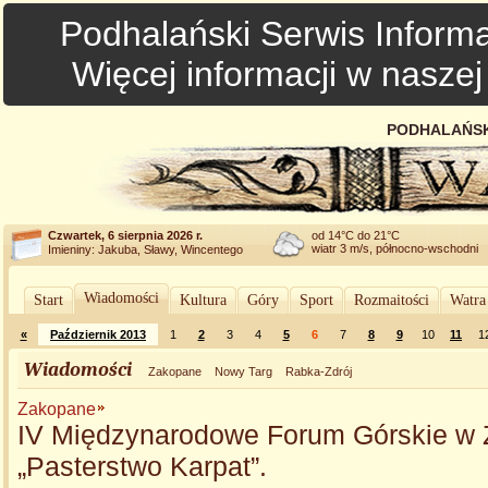
Podhalański Serwis Informa
Więcej informacji w nasze
PODHALAŃSK
Czwartek, 6 sierpnia 2026 r.
od 14°C do 21°C
wiatr 3 m/s, północno-wschodni
Imieniny: Jakuba, Sławy, Wincentego
Wiadomości
Start
Kultura
Góry
Sport
Rozmaitości
Watra
«
Październik 2013
1
2
3
4
5
6
7
8
9
10
11
1
Wiadomości
Zakopane
Nowy Targ
Rabka-Zdrój
Zakopane
IV Międzynarodowe Forum Górskie w
„Pasterstwo Karpat”.