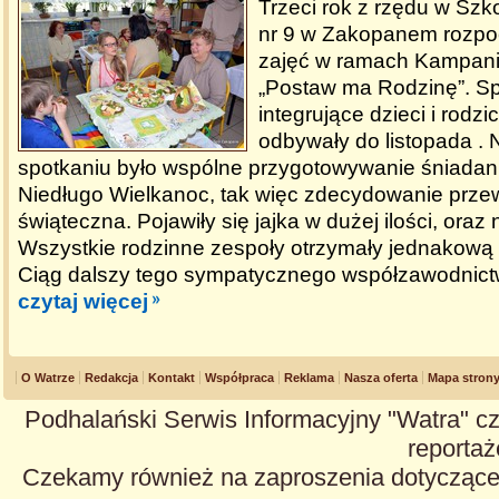
Trzeci rok z rzędu w Sz
nr 9 w Zakopanem rozpoc
zajęć w ramach Kampani
„Postaw ma Rodzinę”. S
integrujące dzieci i rodz
odbywały do listopada .
spotkaniu było wspólne przygotowywanie śniadan
Niedługo Wielkanoc, tak więc zdecydowanie prze
świąteczna. Pojawiły się jajka w dużej ilości, oraz n
Wszystkie rodzinne zespoły otrzymały jednakową 
Ciąg dalszy tego sympatycznego współzawodnict
czytaj więcej
O Watrze
Redakcja
Kontakt
Współpraca
Reklama
Nasza oferta
Mapa stron
Podhalański Serwis Informacyjny "Watra" cz
reportaże
Czekamy również na zaproszenia dotyczące z