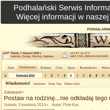
Podhalański Serwis Informa
Więcej informacji w nasze
PODHALAŃSK
Piątek, 7 sierpnia 2026 r.
od 14°C do 21°C
wiatr 3 m/s, północno-wschodni
Imieniny: Donaty, Olechny, Kajetana
Wiadomości
Start
Kultura
Góry
Sport
Rozmaitości
Watra
«
Kwiecień 2014
1
2
3
4
5
6
7
8
9
10
1
Wiadomości
Zakopane
Nowy Targ
Rabka-Zdrój
Zakopane
Postaw na rodzinę...nie odkładaj tego 
Sobota, 5 kwietnia 2014 r. Autor: Piotr Kyc