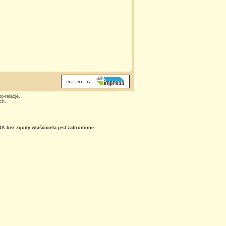
o-relacje.
ch.
 bez zgody właściciela jest zabronione.