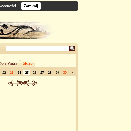
rywatności
.
Zamknij
oja Watra
Sklep
22
23
24
25
26
27
28
29
30
»