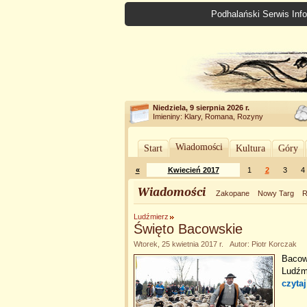
Podhalański Serwis Info
Niedziela, 9 sierpnia 2026 r.
Imieniny: Klary, Romana, Rozyny
Wiadomości
Start
Kultura
Góry
«
Kwiecień 2017
1
2
3
4
Wiadomości
Zakopane
Nowy Targ
R
Ludźmierz
Święto Bacowskie
Wtorek, 25 kwietnia 2017 r. Autor: Piotr Korczak
Bacowi
Ludźm
czytaj