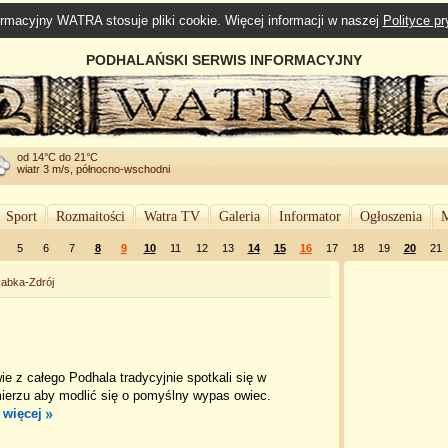
rmacyjny WATRA stosuje pliki cookie. Więcej informacji w naszej
Polityce p
PODHALAŃSKI SERWIS INFORMACYJNY
od 14°C do 21°C
wiatr 3 m/s, północno-wschodni
Sport
Rozmaitości
Watra TV
Galeria
Informator
Ogłoszenia
M
5
6
7
8
9
10
11
12
13
14
15
16
17
18
19
20
21
abka-Zdrój
e z całego Podhala tradycyjnie spotkali się w
ierzu aby modlić się o pomyślny wypas owiec.
 więcej