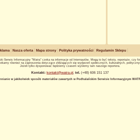
klama
Nasza oferta
Mapa strony
Polityka prywatności
Regulamin Sklepu
ki Serwis Informacyjny "Watra" czeka na informacje od Internautów. Mogą to być teksty, reportaże, czy fot
ekamy również na zaproszenia dotyczące zbliżających się wydarzeń społecznych, kulturalnych, polityczny
Jeżeli tylko dysponować będziemy czasem wyślemy tam naszego reportera.
Kontakt:
kontakt@watra.pl
,
tel.
(+48) 606 151 137
hnianie w jakikolwiek sposób materiałów zawartych w Podhalańskim Serwisie Informacyjnym WATRA