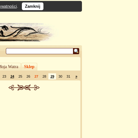
rywatności
.
Zamknij
oja Watra
Sklep
23
24
25
26
27
28
29
30
31
»