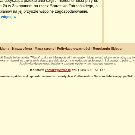
a dotycząca przekazania części nieruchomości przy ul.
a 2a w Zakopanem na rzecz Starostwa Tatrzańskiego, a
planów na jej przyszłe wspólne zagospodarowanie.
 więcej
klama
Nasza oferta
Mapa strony
Polityka prywatności
Regulamin Sklepu
ki Serwis Informacyjny "Watra" czeka na informacje od Internautów. Mogą to być teksty, reportaże, czy fot
ekamy również na zaproszenia dotyczące zbliżających się wydarzeń społecznych, kulturalnych, polityczny
Jeżeli tylko dysponować będziemy czasem wyślemy tam naszego reportera.
Kontakt:
kontakt@watra.pl
,
tel.
(+48) 606 151 137
hnianie w jakikolwiek sposób materiałów zawartych w Podhalańskim Serwisie Informacyjnym WATRA