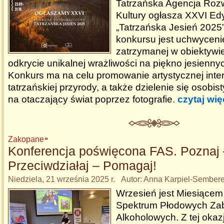
Tatrzańska Agencja Rozw
Kultury ogłasza XXVI Ed
„Tatrzańska Jesień 2025
konkursu jest uchwycenie
zatrzymanej w obiektywie
odkrycie unikalnej wrażliwości na piękno jesiennyc
Konkurs ma na celu promowanie artystycznej inter
tatrzańskiej przyrody, a także dzielenie się osobi
na otaczający świat poprzez fotografie.
czytaj wię
Zakopane
Konferencja poświęcona FAS. Poznaj 
Przeciwdziałaj – Pomagaj!
Niedziela, 21 września 2025 r. Autor: Anna Karpiel-Sember
Wrzesień jest Miesiące
Spektrum Płodowych Za
Alkoholowych. Z tej okaz