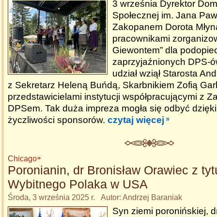
3 września Dyrektor Do
Społecznej im. Jana Pawł
Zakopanem Dorota Młyna
pracownikami zorganizow
Giewontem” dla podopie
zaprzyjaźnionych DPS-ó
udział wziął Starosta An
z Sekretarz Heleną Buńdą, Skarbnikiem Zofią Gar
przedstawicielami instytucji współpracującymi z 
DPSem. Tak duża impreza mogła się odbyć dzięki 
życzliwości sponsorów.
czytaj więcej
Chicago
Poronianin, dr Bronisław Orawiec z ty
Wybitnego Polaka w USA
Środa, 3 września 2025 r. Autor: Andrzej Baraniak
Syn ziemi poronińskiej, d