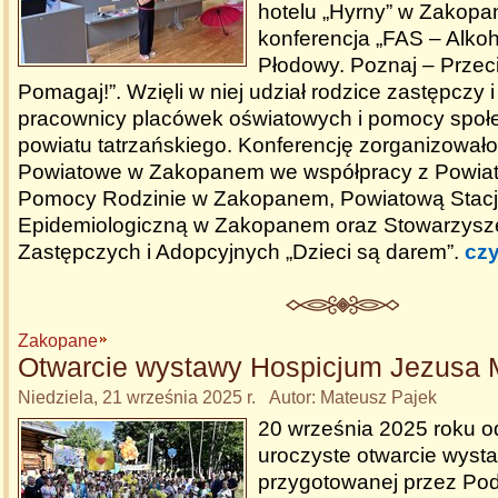
hotelu „Hyrny” w Zakopa
konferencja „FAS – Alko
Płodowy. Poznaj – Przeci
Pomagaj!”. Wzięli w niej udział rodzice zastępczy i
pracownicy placówek oświatowych i pomocy społe
powiatu tatrzańskiego. Konferencję zorganizował
Powiatowe w Zakopanem we współpracy z Powi
Pomocy Rodzinie w Zakopanem, Powiatową Stacją
Epidemiologiczną w Zakopanem oraz Stowarzysz
Zastępczych i Adopcyjnych „Dzieci są darem”.
czy
Zakopane
Otwarcie wystawy Hospicjum Jezusa M
Niedziela, 21 września 2025 r. Autor: Mateusz Pajek
20 września 2025 roku o
uroczyste otwarcie wyst
przygotowanej przez Po