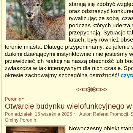
starają się zdobyć wzglę
oraz odstraszyć konkure
rywalizując ze sobą, cza
podczas których uderzają
przepychają. Sytuacje ta
latach, były również ob
terenie miasta. Dlatego przypominamy, że jelenie 
dzikimi działającymi instynktownie i nie jesteśmy w
przewidzieć ich reakcji na naszą obecność lub bo
zwłaszcza w tak intensywnym dla nich czasie. Spo
okresie zachowajmy szczególną ostrożność!
czyt
Poronin
Otwarcie budynku wielofunkcyjnego w
Poniedziałek, 15 września 2025 r. Autor: Referat Promocji, S
Gminy Poronin
Nowoczesny obiekt stano