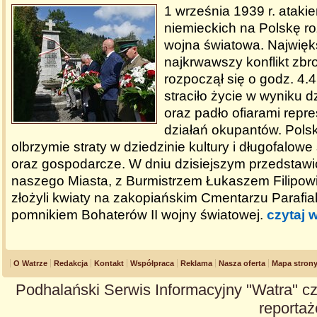
1 września 1939 r. ataki
niemieckich na Polskę ro
wojna światowa. Najwięk
najkrwawszy konflikt zbroj
rozpoczął się o godz. 4.4
straciło życie w wyniku 
oraz padło ofiarami repres
działań okupantów. Pols
olbrzymie straty w dziedzinie kultury i długofalowe 
oraz gospodarcze. W dniu dzisiejszym przedstawi
naszego Miasta, z Burmistrzem Łukaszem Filipow
złożyli kwiaty na zakopiańskim Cmentarzu Parafi
pomnikiem Bohaterów II wojny światowej.
czytaj 
O Watrze
Redakcja
Kontakt
Współpraca
Reklama
Nasza oferta
Mapa stron
Podhalański Serwis Informacyjny "Watra" cz
reportaże