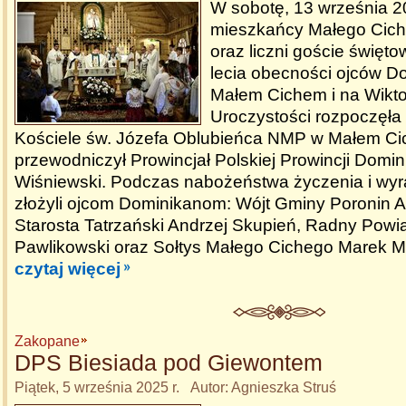
W sobotę, 13 września 20
mieszkańcy Małego Ciche
oraz liczni goście świętow
lecia obecności ojców 
Małem Cichem i na Wikt
Uroczystości rozpoczęła
Kościele św. Józefa Oblubieńca NMP w Małem Cic
przewodniczył Prowincjał Polskiej Prowincji Domi
Wiśniewski. Podczas nabożeństwa życzenia i wyr
złożyli ojcom Dominikanom: Wójt Gminy Poronin A
Starosta Tatrzański Andrzej Skupień, Radny Pow
Pawlikowski oraz Sołtys Małego Cichego Marek Mi
czytaj więcej
Zakopane
DPS Biesiada pod Giewontem
Piątek, 5 września 2025 r. Autor: Agnieszka Struś