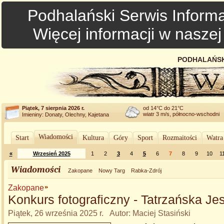
Podhalański Serwis Informa
Więcej informacji w nasze
PODHALAŃSK
Piątek, 7 sierpnia 2026 r.
od 14°C do 21°C
wiatr 3 m/s, północno-wschodni
Imieniny: Donaty, Olechny, Kajetana
Wiadomości
Start
Kultura
Góry
Sport
Rozmaitości
Watra
«
Wrzesień 2025
1
2
3
4
5
6
7
8
9
10
1
Wiadomości
Zakopane
Nowy Targ
Rabka-Zdrój
Zakopane
Konkurs fotograficzny - Tatrzańska Je
Piątek, 26 września 2025 r. Autor: Maciej Stasiński