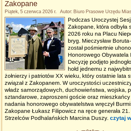
Zakopane
Piątek, 5 czerwca 2026 r. Autor: Biuro Prasowe Urzędu Mi
Podczas Uroczystej Sesj
Zakopane, która odbyła 
2026 roku na Placu Niepo
bryg. Mieczysław Boruta
został pośmiertnie uhon
Honorowego Obywatela 
Decyzję podjęto jednogło
hołd jednemu z najwybitn
żołnierzy i patriotów XX wieku, który ostatnie lata
związał z Zakopanem. W uroczystości uczestniczyl
władz samorządowych, duchowieństwa, wojska, p
sztandarowe, zaproszeni goście oraz mieszkańcy 
nadania honorowego obywatelstwa wręczył Burmis
Zakopane Łukasz Filipowicz na ręce generała 21.
Strzelców Podhalańskich Marcina Duszy.
czytaj w