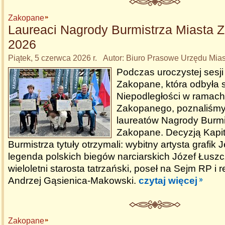
Zakopane
Laureaci Nagrody Burmistrza Miasta
2026
Piątek, 5 czerwca 2026 r. Autor: Biuro Prasowe Urzędu Mi
Podczas uroczystej sesj
Zakopane, która odbyła s
Niepodległości w ramac
Zakopanego, poznaliśmy
laureatów Nagrody Burmi
Zakopane. Decyzją Kapi
Burmistrza tytuły otrzymali: wybitny artysta grafik 
legenda polskich biegów narciarskich Józef Łusz
wieloletni starosta tatrzański, poseł na Sejm RP i r
Andrzej Gąsienica-Makowski.
czytaj więcej
Zakopane