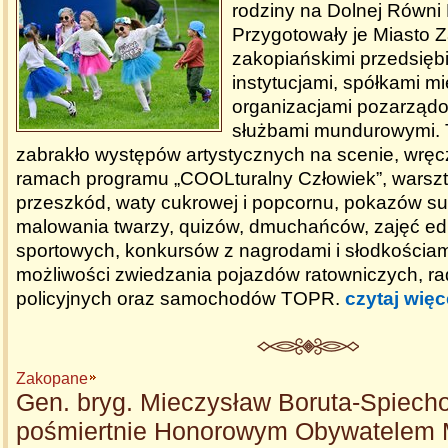
rodziny na Dolnej Równi
Przygotowały je Miasto 
zakopiańskimi przedsięb
instytucjami, spółkami mi
organizacjami pozarząd
służbami mundurowymi. T
zabrakło występów artystycznych na scenie, wrę
ramach programu „COOLturalny Człowiek”, warszt
przeszkód, waty cukrowej i popcornu, pokazów su
malowania twarzy, quizów, dmuchańców, zajęć ed
sportowych, konkursów z nagrodami i słodkościam
możliwości zwiedzania pojazdów ratowniczych, r
policyjnych oraz samochodów TOPR.
czytaj więc
Zakopane
Gen. bryg. Mieczysław Boruta-Spiech
pośmiertnie Honorowym Obywatelem 