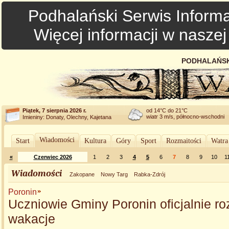
Podhalański Serwis Informa
Więcej informacji w nasze
PODHALAŃSK
Piątek, 7 sierpnia 2026 r.
od 14°C do 21°C
wiatr 3 m/s, północno-wschodni
Imieniny: Donaty, Olechny, Kajetana
Wiadomości
Start
Kultura
Góry
Sport
Rozmaitości
Watra
«
Czerwiec 2026
1
2
3
4
5
6
7
8
9
10
1
Wiadomości
Zakopane
Nowy Targ
Rabka-Zdrój
Poronin
Uczniowie Gminy Poronin oficjalnie ro
wakacje