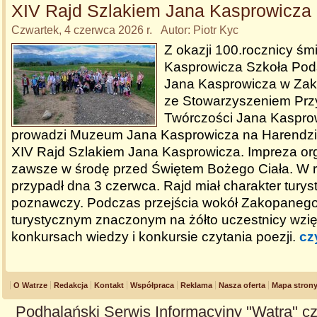
XIV Rajd Szlakiem Jana Kasprowicza
Czwartek, 4 czerwca 2026 r. Autor: Piotr Kyc
Z okazji 100.rocznicy śm
Kasprowicza Szkoła Pod
Jana Kasprowicza w Za
ze Stowarzyszeniem Przy
Twórczości Jana Kasprow
prowadzi Muzeum Jana Kasprowicza na Harendzi
XIV Rajd Szlakiem Jana Kasprowicza. Impreza or
zawsze w środę przed Świętem Bożego Ciała. W 
przypadł dna 3 czerwca. Rajd miał charakter turys
poznawczy. Podczas przejścia wokół Zakopanego
turystycznym znaczonym na żółto uczestnicy wzięl
konkursach wiedzy i konkursie czytania poezji.
cz
O Watrze
Redakcja
Kontakt
Współpraca
Reklama
Nasza oferta
Mapa stron
Podhalański Serwis Informacyjny "Watra" cz