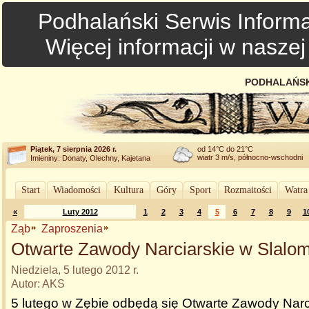
Podhalański Serwis Informa
Więcej informacji w nasze
PODHALAŃSK
Piątek, 7 sierpnia 2026 r.
od 14°C do 21°C
wiatr 3 m/s, północno-wschodni
Imieniny: Donaty, Olechny, Kajetana
Start
Wiadomości
Kultura
Góry
Sport
Rozmaitości
Watra
«
Luty 2012
1
2
3
4
5
6
7
8
9
1
Ząb
Zaproszenia
Otwarte Zawody Narciarskie w Slalom
Niedziela, 5 lutego 2012 r.
Autor: AKS
5 lutego w Zębie odbędą się Otwarte Zawody Narc