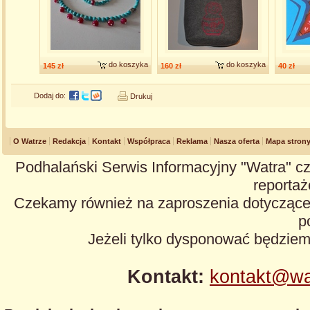
do koszyka
do koszyka
145 zł
160 zł
40 zł
Dodaj do:
Drukuj
O Watrze
Redakcja
Kontakt
Współpraca
Reklama
Nasza oferta
Mapa stron
Podhalański Serwis Informacyjny "Watra" cz
reportaże
Czekamy również na zaproszenia dotyczące z
p
Jeżeli tylko dysponować będzie
Kontakt:
kontakt@wa