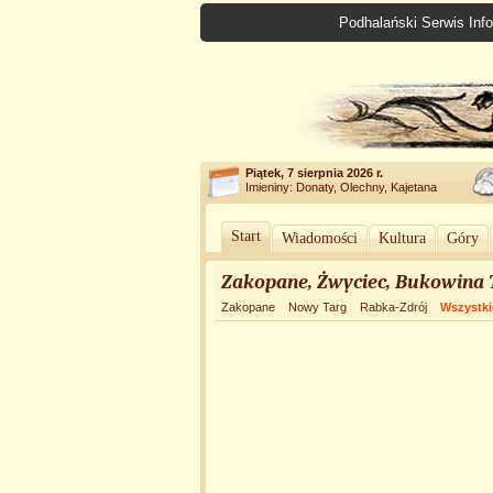
Podhalański Serwis Info
Piątek, 7 sierpnia 2026 r.
Imieniny: Donaty, Olechny, Kajetana
Start
Wiadomości
Kultura
Góry
Zakopane, Żwyciec, Bukowina 
Zakopane
Nowy Targ
Rabka-Zdrój
Wszystki