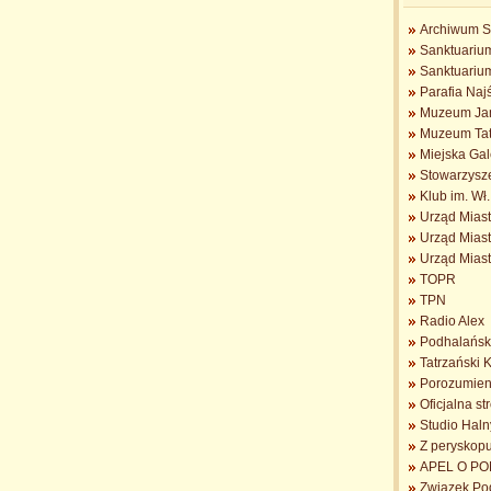
Archiwum S
Sanktuarium
Sanktuariu
Parafia Na
Muzeum Jan
Muzeum Tat
Miejska Gal
Stowarzysz
Klub im. Wł
Urząd Mias
Urząd Mias
Urząd Mias
TOPR
TPN
Radio Alex
Podhalańsk
Tatrzański 
Porozumieni
Oficjalna s
Studio Haln
Z peryskopu 
APEL O POM
Związek Po