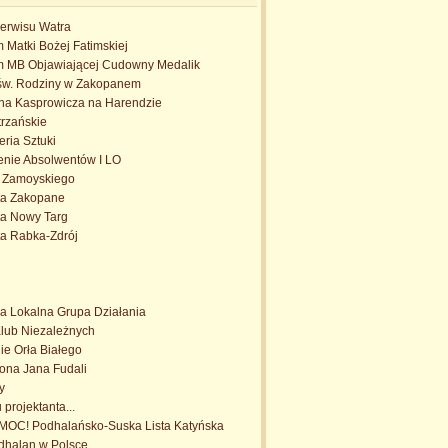
erwisu Watra
 Matki Bożej Fatimskiej
m MB Objawiającej Cudowny Medalik
jśw. Rodziny w Zakopanem
a Kasprowicza na Harendzie
rzańskie
eria Sztuki
enie Absolwentów I LO
. Zamoyskiego
ta Zakopane
ta Nowy Targ
ta Rabka-Zdrój
a Lokalna Grupa Działania
Klub Niezależnych
e Orła Białego
trona Jana Fudali
y
projektanta...
OC! Podhalańsko-Suska Lista Katyńska
dhalan w Polsce