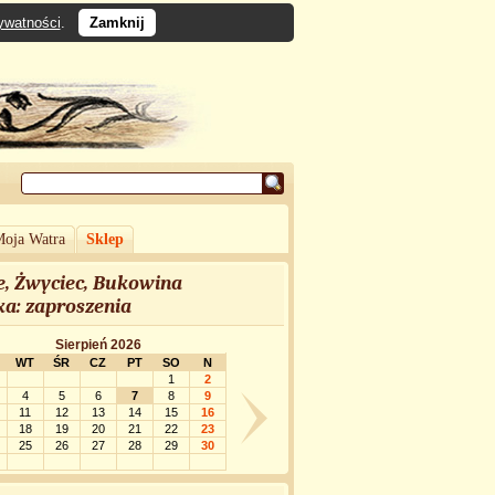
rywatności
.
Zamknij
oja Watra
Sklep
, Żwyciec, Bukowina
ka: zaproszenia
Sierpień 2026
WT
ŚR
CZ
PT
SO
N
1
2
4
5
6
7
8
9
11
12
13
14
15
16
18
19
20
21
22
23
25
26
27
28
29
30