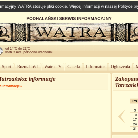
rmacyjny WATRA stosuje pliki cookie. Więcej informacji w naszej
Polityce p
PODHALAŃSKI SERWIS INFORMACYJNY
od 14°C do 21°C
wiatr 3 m/s, północno-wschodni
Sport
Rozmaitości
Watra TV
Galeria
Informator
Ogłoszenia
M
Tatrzańska: informacje
Zakopane
Tatrzańs
e informacje
PN
3
10
17
24
31