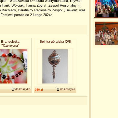
upień, Warszawska Orkiestra Sentymentalna, Krywań,
 Hanki Wójciak, Hanna Zbyryt, Zespół Regionalny im.
 Bachledy, Parafialny Regionalny Zespół „Giewont” oraz
Festiwal potrwa do 2 lutego 2024r.
Bransoletka
Spinka góralska XVII
"Czerwona"
do koszyka
do koszyka
350 zł