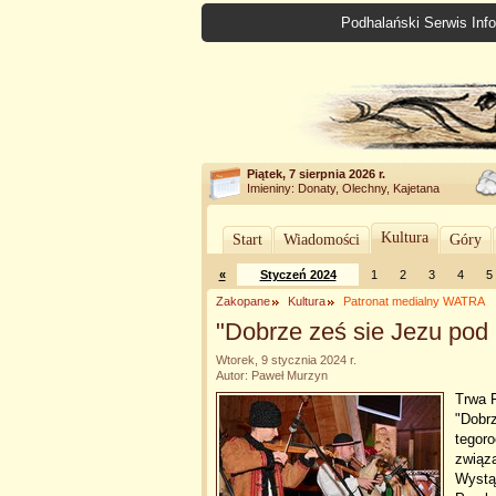
Podhalański Serwis Info
Piątek, 7 sierpnia 2026 r.
Imieniny: Donaty, Olechny, Kajetana
Kultura
Start
Wiadomości
Góry
«
Styczeń 2024
1
2
3
4
5
Zakopane
Kultura
Patronat medialny WATRA
"Dobrze ześ sie Jezu pod
Wtorek, 9 stycznia 2024 r.
Autor: Paweł Murzyn
Trwa F
"Dobr
tegor
związa
Wystą