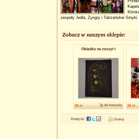
Przek
Kapela
Klimka
zespoły Jedla, Zyngry i Tatrzańskie Smyki. 
Zobacz w naszym sklepie:
Okładka na zeszyt I
do koszyka
30 zł
55 zł
Dodaj do:
Drukuj