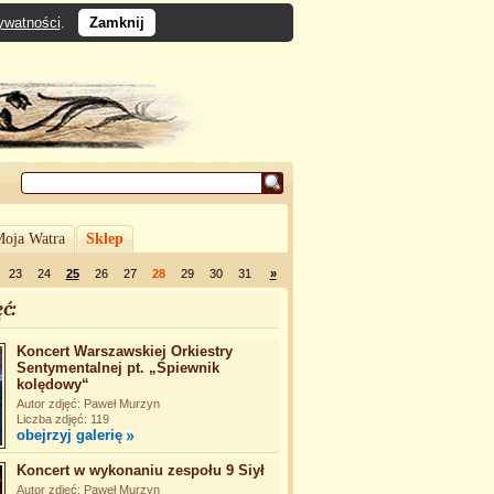
rywatności
.
Zamknij
oja Watra
Sklep
23
24
25
26
27
28
29
30
31
»
ć:
Koncert Warszawskiej Orkiestry
Sentymentalnej pt. „Śpiewnik
kolędowy“
Autor zdjęć: Paweł Murzyn
Liczba zdjęć: 119
obejrzyj galerię
Koncert w wykonaniu zespołu 9 Siył
Autor zdjęć: Paweł Murzyn