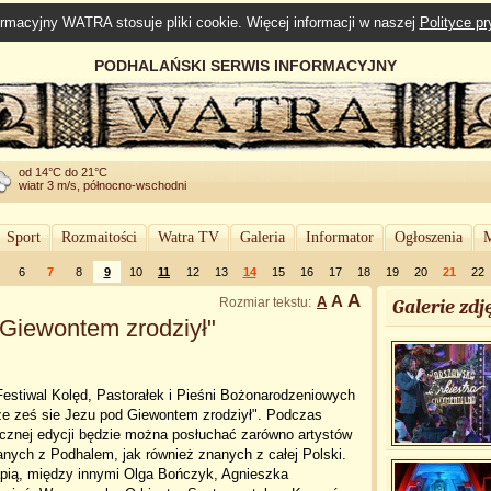
rmacyjny WATRA stosuje pliki cookie. Więcej informacji w naszej
Polityce p
PODHALAŃSKI SERWIS INFORMACYJNY
od 14°C do 21°C
wiatr 3 m/s, północno-wschodni
Sport
Rozmaitości
Watra TV
Galeria
Informator
Ogłoszenia
M
6
7
8
9
10
11
12
13
14
15
16
17
18
19
20
21
22
A
A
A
Rozmiar tekstu:
Galerie zdję
 Giewontem zrodziył"
estiwal Kolęd, Pastorałek i Pieśni Bożonarodzeniowych
ze ześ sie Jezu pod Giewontem zrodziył". Podczas
ocznej edycji będzie można posłuchać zarówno artystów
nych z Podhalem, jak również znanych z całej Polski.
pią, między innymi Olga Bończyk, Agnieszka