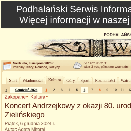
Podhalański Serwis Informa
Więcej informacji w nasze
PODHALAŃSK
Niedziela, 9 sierpnia 2026 r.
od 14°C do 21°C
wiatr 3 m/s, północno-wschodni
Imieniny: Klary, Romana, Rozyny
Kultura
Start
Wiadomości
Góry
Sport
Rozmaitości
Watra
«
Grudzień 2024
1
2
3
4
5
6
7
8
9
10
11
1
Zakopane
Kultura
Koncert Andrzejkowy z okazji 80. uro
Zielińskiego
Piątek, 6 grudnia 2024 r.
Autor: Agata Mitoraj