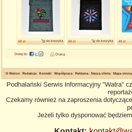
do koszyka
do koszyka
60 zł
60 zł
40 zł
Dodaj do:
Drukuj
O Watrze
Redakcja
Kontakt
Współpraca
Reklama
Nasza oferta
Mapa stron
Podhalański Serwis Informacyjny "Watra" cz
reportaże
Czekamy również na zaproszenia dotyczące z
p
Jeżeli tylko dysponować będzie
Kontakt:
kontakt@wa