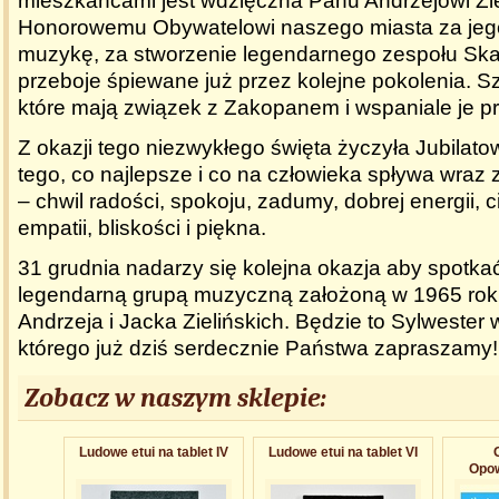
mieszkańcami jest wdzięczna Panu Andrzejowi Zi
Honorowemu Obywatelowi naszego miasta za jeg
muzykę, za stworzenie legendarnego zespołu Ska
przeboje śpiewane już przez kolejne pokolenia. Sz
które mają związek z Zakopanem i wspaniale je p
Z okazji tego niezwykłego święta życzyła Jubilato
tego, co najlepsze i co na człowieka spływa wraz
– chwil radości, spokoju, zadumy, dobrej energii, c
empatii, bliskości i piękna.
31 grudnia nadarzy się kolejna okazja aby spotkać
legendarną grupą muzyczną założoną w 1965 roku
Andrzeja i Jacka Zielińskich. Będzie to Sylweste
którego już dziś serdecznie Państwa zapraszamy!
Zobacz w naszym sklepie:
Ludowe etui na tablet IV
Ludowe etui na tablet VI
Opow