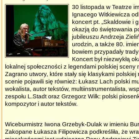
30 listopada w Teatrze i
Ignacego Witkiewicza od
koncert pt. „Skaldowie i g
okazją do świętowania 
jubileuszu Andrzeja Zieli
urodzin, a także 80. imie
bowiem przypadały tradyc
Koncert był niezwykłą ok
lokalnej społeczności z legendami polskiej sceny
Zagrano utwory, które stały się klasykami polskiej
scenie pojawili się również: Łukasz Lach polski m
wokalista, autor tekstów, multiinstrumentalista, ws
zespołu L.Stadt oraz Grzegorz Wilk: polski piosenk
kompozytor i autor tekstów.
Wiceburmistrz Iwona Grzebyk-Dulak w imieniu Bur
Zakopane Łukasza Filipowicza podkreśliła, że wra