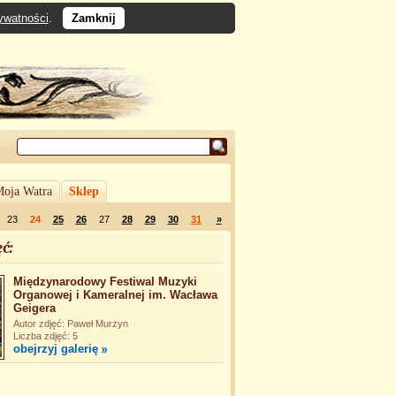
rywatności
.
Zamknij
oja Watra
Sklep
23
24
25
26
27
28
29
30
31
»
ć:
Międzynarodowy Festiwal Muzyki
Organowej i Kameralnej im. Wacława
Geigera
Autor zdjęć: Paweł Murzyn
Liczba zdjęć: 5
obejrzyj galerię