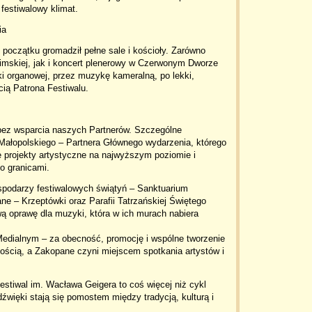
w festiwalowy klimat.
ia
o początku gromadził pełne sale i kościoły. Zarówno
imskiej, jak i koncert plenerowy w Czerwonym Dworze
i organowej, przez muzykę kameralną, po lekki,
cią Patrona Festiwalu.
y bez wsparcia naszych Partnerów. Szczególne
ałopolskiego – Partnera Głównego wydarzenia
, którego
 projekty artystyczne na najwyższym poziomie i
go granicami.
spodarzy festiwalowych świątyń –
Sanktuarium
ne – Krzeptówki oraz
Parafii Tatrzańskiej Świętego
wą oprawę dla muzyki, która w ich murach nabiera
edialnym – za obecność, promocję i wspólne tworzenie
nością, a Zakopane czyni miejscem spotkania artystów i
estiwal im. Wacława Geigera to coś więcej niż cykl
źwięki stają się pomostem między tradycją, kulturą i