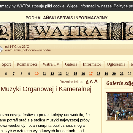
rmacyjny WATRA stosuje pliki cookie. Więcej informacji w naszej
Polityce p
PODHALAŃSKI SERWIS INFORMACYJNY
od 14°C do 21°C
wiatr 3 m/s, północno-wschodni
Sport
Rozmaitości
Watra TV
Galeria
Informator
Ogłoszenia
M
6
7
8
9
10
11
12
13
14
15
16
17
18
19
20
21
22
A
A
A
Rozmiar tekstu:
Galerie zdję
 Muzyki Organowej i Kameralnej
czna edycja festiwalu po raz kolejny udowodniła, że
ne potrafi stać się stolicą muzyki najwyższej próby.
dwa weekendy lipca i sierpnia publiczność mogła
tniczyć w czterech wyjątkowych koncertach – od