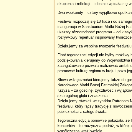
skupienia i refleksji – idealnie wpisała się 
Dwa weekendy – cztery wyjątkowe spotkan
Festiwal rozpoczął się 18 lipca i od sameg
inauguracja w Sanktuarium Matki Bożej Fat
ukazały różnorodność programu – od klasyk
rozrywkowy repertuar inspirowany twórczoś
Dziękujemy za wspólne tworzenie festiwalu
Finał tegorocznej edycji nie byłby możliw
podziękowania kierujemy do
Województwa M
zaangażowanie pozwala realizować ambitne
promować kulturę regionu w kraju i poza je
Słowa wdzięczności kierujemy także do go
Narodowego Matki Bożej Fatimskiej
Zakopa
Krzyża
– za gościnę, życzliwość i wyjątko
szczególnej głębi i znaczenia.
Dziękujemy również wszystkim Patronom M
festiwalu, który łączy tradycję z nowoczes
publiczności z całego świata.
Tegoroczna edycja ponownie pokazała, że f
koncertów – to muzyczna podróż, w której d
współczesną wrażliwością.