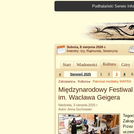
Podhalański Serwis Info
Sobota, 8 sierpnia 2026 r.
Imieniny: Izy, Rajmunda, Seweryna
Kultura
Start
Wiadomości
Góry
«
Sierpień 2025
1
2
3
4
5
Zakopane
Kultura
Patronat medialny WATRA
Międzynarodowy Festiwal
im. Wacława Geigera
Niedziela, 3 sierpnia 2025 r.
Autor: Anna Suchowian
Tegoro
Zakopa
Przez 
uczes