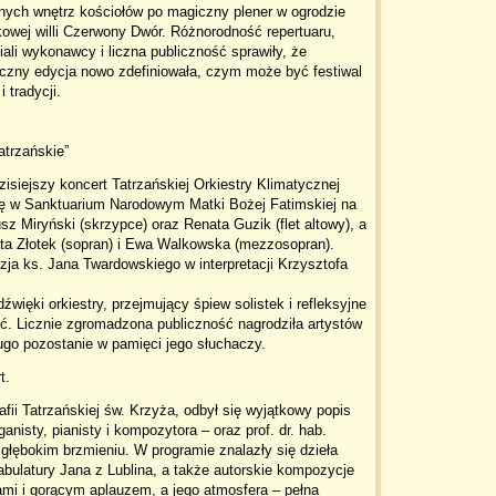
nych wnętrz kościołów po magiczny plener w ogrodzie
owej willi Czerwony Dwór. Różnorodność repertuaru,
ali wykonawcy i liczna publiczność sprawiły, że
oczny edycja nowo zdefiniowała, czym może być festiwal
 tradycji.
atrzańskie”
isiejszy koncert Tatrzańskiej Orkiestry Klimatycznej
 się w Sanktuarium Narodowym Matki Bożej Fatimskiej na
z Miryński (skrzypce) oraz Renata Guzik (flet altowy), a
a Złotek (sopran) i Ewa Walkowska (mezzosopran).
a ks. Jana Twardowskiego w interpretacji Krzysztofa
więki orkiestry, przejmujący śpiew solistek i refleksyjne
ć. Licznie zgromadzona publiczność nagrodziła artystów
ugo pozostanie w pamięci jego słuchaczy.
t.
ii Tatrzańskiej św. Krzyża, odbył się wyjątkowy popis
anisty, pianisty i kompozytora – oraz prof. dr. hab.
łębokim brzmieniu. W programie znalazły się dzieła
Tabulatury Jana z Lublina, a także autorskie kompozycje
mi i gorącym aplauzem, a jego atmosfera – pełna