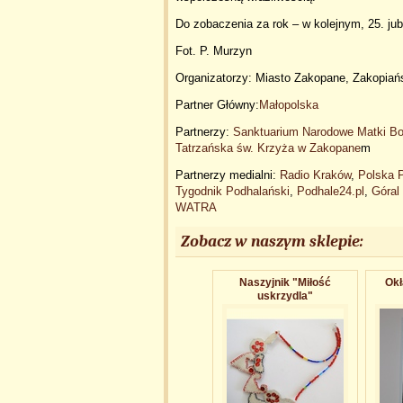
Do zobaczenia za rok – w kolejnym, 25. ju
Fot. P. Murzyn
Organizatorzy: Miasto Zakopane, Zakopiań
Partner Główny:
Małopolska
Partnerzy:
Sanktuarium Narodowe Matki Boż
Tatrzańska św. Krzyża w Zakopane
m
Partnerzy medialni
:
Radio Kraków
,
Polska 
Tygodnik Podhalański
,
Podhale24.pl
,
Góral 
WATRA
Zobacz w naszym sklepie:
Naszyjnik "Miłość
Okł
uskrzydla"