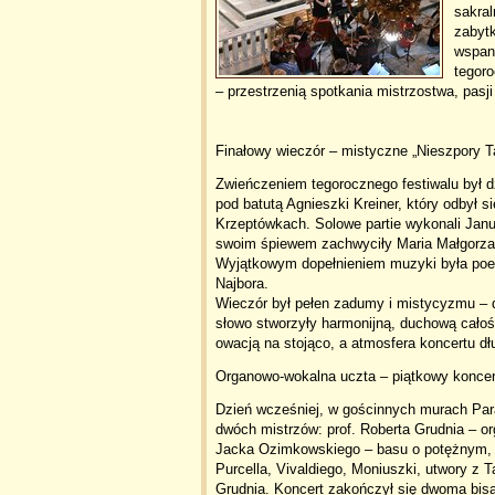
sakral
zabytk
wspani
tegor
– przestrzenią spotkania mistrzostwa, pasji i
Finałowy wieczór – mistyczne „Nieszpory T
Zwieńczeniem tegorocznego festiwalu był dz
pod batutą Agnieszki Kreiner, który odbył
Krzeptówkach. Solowe partie wykonali Janus
swoim śpiewem zachwyciły Maria Małgorzat
Wyjątkowym dopełnieniem muzyki była poezj
Najbora.
Wieczór był pełen zadumy i mistycyzmu – dź
słowo stworzyły harmonijną, duchową całoś
owacją na stojąco, a atmosfera koncertu dł
Organowo-wokalna uczta – piątkowy koncer
Dzień wcześniej, w gościnnych murach Paraf
dwóch mistrzów: prof. Roberta Grudnia – org
Jacka Ozimkowskiego – basu o potężnym, g
Purcella, Vivaldiego, Moniuszki, utwory z 
Grudnia. Koncert zakończył się dwoma bisa