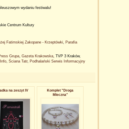
bileuszowym wydaniu festiwalu!
skie Centrum Kultury
ej Fatimskiej Zakopane - Krzeptówki
,
Parafia
Press Grupa
,
Gazeta Krakowska
, TVP 3 Kraków,
Info
,
Ściana Tatr
,
Podhalański Serwis Informacyjny
adka na zeszyt IV
Komplet "Droga
Mleczna"